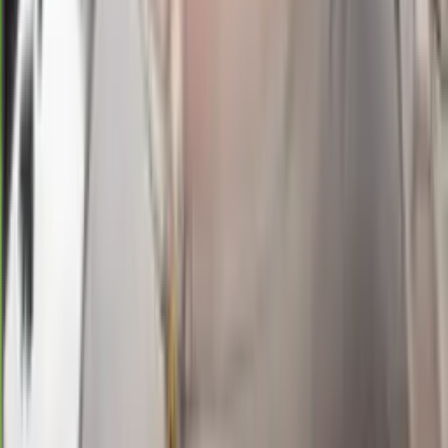
Buka
15.00
14.45
2
0
7
3
WN
2717
winchester lottery
Jumat, 07 Agu
Buka
14.00