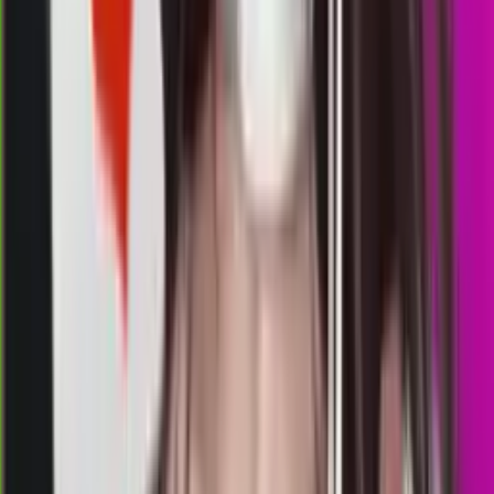
3325
ankarapools
Jumat, 07 Agu
Buka
18.00
17.50
8
1
2
9
NY
2290
newyork 4d