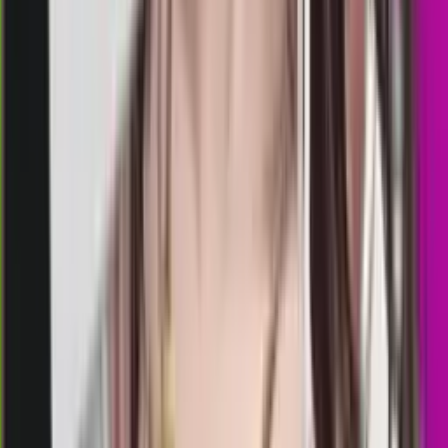
Jumat, 07 Agu
Buka
17.30
17.15
0
0
9
6
PS
3325
paris lottery
Jumat, 07 Agu
Buka
17.00