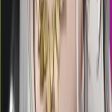
7
5
MD
3325
malibu4d
Jumat, 07 Agu
Buka
16.00
15.50
4
1
3
7
SS