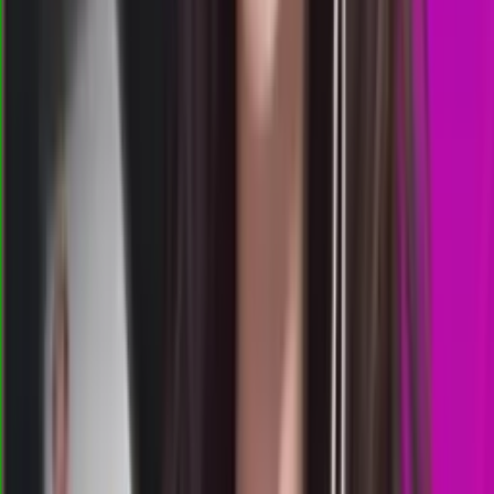
Jumat, 07 Agu
Buka
20.00
19.50
6
8
2
3
TS
1825
totomacau 19:00 wib
Jumat, 07 Agu
Buka
19.15