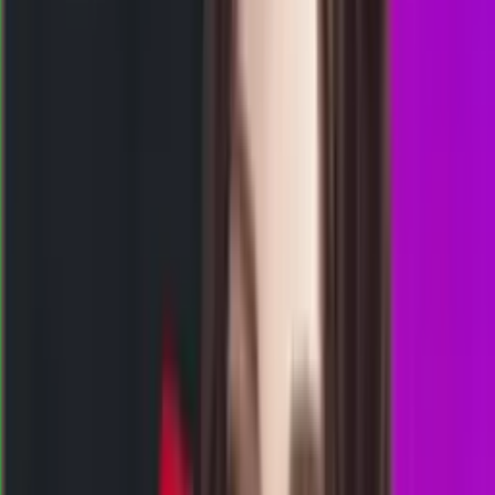
22.45
6
0
1
1
SM
1069
shanghai pools malam
Jumat, 07 Agu
Buka
23.15
23.00