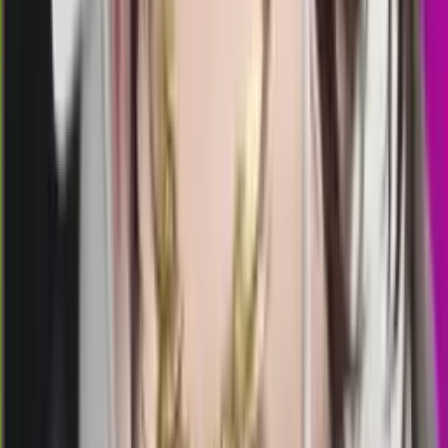
16.50
1
8
8
9
TP
1825
totomacau 16:00 wib
Jumat, 07 Agu
Buka
16.15
16.00
7
8