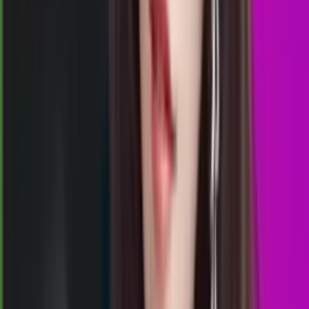
3
4
1
4
SL
3325
seoul lottery
Jumat, 07 Agu
Buka
21.00
20.50
0
2
8
8