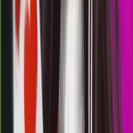
9
6
6
MS
1792
morocco quatro 18:00 wib
Jumat, 07 Agu
Buka
18.00
17.50
9
1
7
4
AP