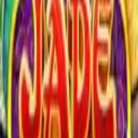
pengaturan internal yang merugikan member.
Sebagai agen slot terdepan, COMTOTO juga
memahami bahwa kenyamanan navigasi dan variasi
permainan adalah kunci utama kepuasan para
penikmat taruhan digital. Di dalam platform ini, Anda
akan disuguhkan dengan ribuan opsi tema slot mulai
dari petualangan mitologi klasik, tema futuristik,
hingga adaptasi film populer, yang semuanya
dikembangkan oleh provider papan atas seperti
Microgaming, Habanero, Spadegaming, dan NetEnt.
Semua permainan tersebut dapat diakses dengan
mudah hanya menggunakan satu User ID saja,
sehingga Anda bisa dengan fleksibel berpindah dari
satu game ke game lainnya ketika merasa sebuah
mesin sedang tidak produktif, tanpa perlu repot
memindahkan saldo dompet utama Anda secara
manual.
Proteksi keamanan data dan privasi tingkat global