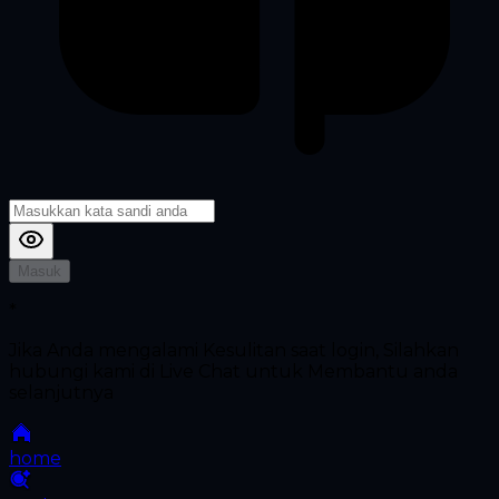
Masuk
*
Jika Anda mengalami Kesulitan saat login, Silahkan
hubungi kami di Live Chat untuk Membantu anda
selanjutnya
home