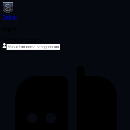
Daftar
login
Nama pengguna
Kata sandi