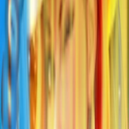
Spire+
Pragmatic Play
Crazy Time
Evolution Gaming
Clash of Clans Super Scatter SUPER RICH
SUPER
RICH
Game Slot Terbaik
Lihat Semua
Mahjong Ways
PG Soft
Clash of Clans SUPER RICH
SUPER RICH
Clash of Clans Super Scatter SUPER RICH
SUPER
RICH
Mahjong Ways 2
PG Soft
Gates of Olympus 1000
Pragmatic Play
Wild Bounty Showdown
PG Soft
Wild Bandito
PG Soft
Gates of Olympus Super Scatter
Pragmatic Play
Lucky Neko
PG Soft
Mahjong Wins 3 - Black Scatter
Pragmatic Play
Starlight Princess 1000
Pragmatic Play
Mahjong Wins 2
Pragmatic Play
Dealer Live Casino Terbaik
Lihat Semua
Mega Wheel
Pragmatic Play
Lightning Roulette
Evolution Gaming
Sweet Bonanza CandyLand
Pragmatic Play
Crazy Time
Evolution Gaming
Mega Sic Bo
Pragmatic Play