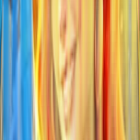
Spaceman
Pragmatic Play
XXXtreme Lightning Baccarat
Evolution Gaming
Speed Baccarat A
Evolution Gaming
Roulette 1
Pragmatic Play
Lightning Dragon Tiger
Evolution Gaming
Lightning Sic Bo
Evolution Gaming
Korean ONE Blackjack
Pragmatic Play
Game Terbaru
Lihat Semua
Color Game Bonanza
Pragmatic Play
Jade Legends
Pragmatic Play
Death Dominion
Pragmatic Play
Aztec Myth
Victory Ark Gaming
Three Egyptian Treasures
Victory Ark Gaming
Mahjong Self-Drawn Win 5
Victory Ark Gaming
Gates of Inca Queen
Victory Ark Gaming
Thor Deluxe
Victory Ark Gaming
Dragon & Lion Dance
Victory Ark Gaming
WILD QUEEN'S FORTUNE
Victory Ark Gaming
COMTOTO Agen Slot
Gacor Server