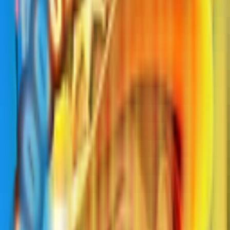
RICH
Clash of Clans SUPER RICH
SUPER RICH
Clash of Clans Crash Mania SUPER RICH
SUPER RICH
Mahjong Ways
PG Soft
Gates of Olympus 1000
Pragmatic Play
Mahjong Ways 2
PG Soft
Gates of Olympus Super Scatter
Pragmatic Play
Mahjong Wins 3 - Black Scatter
Pragmatic Play
Rekomendasi
Lihat Semua
Duck Hunters
No Limit City
Lightning Roulette
Evolution Gaming
Fire in the Hole 3
No Limit City
Koi Gate
Habanero
Mines+
Pragmatic Play
Clash of Clans SUPER RICH
SUPER RICH
Lightning Baccarat
Evolution Gaming
Plinko+
Pragmatic Play
Limbo+
Pragmatic Play
All Stars - World Cup 2026
Eclipse Studio
World Cup 2026
Eclipse Studio
Tombstone Rip
No Limit City
Super Sic Bo
Evolution Gaming
Fury of Anubis
Pragmatic Play