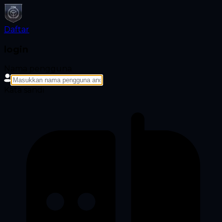
Daftar
login
Nama pengguna
Kata sandi