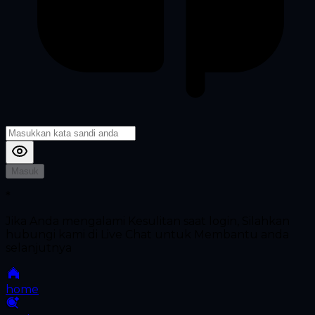
Masuk
*
Jika Anda mengalami Kesulitan saat login, Silahkan
hubungi kami di Live Chat untuk Membantu anda
selanjutnya
home