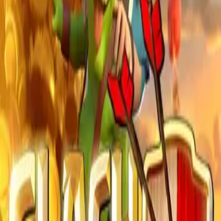
menjadi lebih terkontrol, artinya pemain tidak akan
kehabisan modal secara cepat dan memiliki peluang
berulang kali untuk mendapatkan kombinasi simbol
premium, wild, maupun scatter. Efisiensi server ini
juga memastikan bahwa setiap putaran berjalan
secara adil tanpa adanya intervensi pihak ketiga atau
pengaturan internal yang merugikan member.
Sebagai agen slot terdepan, COMTOTO juga
memahami bahwa kenyamanan navigasi dan variasi
permainan adalah kunci utama kepuasan para
penikmat taruhan digital. Di dalam platform ini, Anda
akan disuguhkan dengan ribuan opsi tema slot mulai
dari petualangan mitologi klasik, tema futuristik,
hingga adaptasi film populer, yang semuanya
dikembangkan oleh provider papan atas seperti
Microgaming, Habanero, Spadegaming, dan NetEnt.
Semua permainan tersebut dapat diakses dengan
mudah hanya menggunakan satu User ID saja,
sehingga Anda bisa dengan fleksibel berpindah dari
satu game ke game lainnya ketika merasa sebuah
mesin sedang tidak produktif, tanpa perlu repot