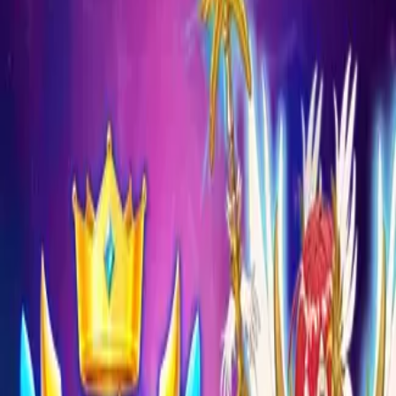
berupa agen slot gacor server internasional.
Penggunaan server luar negeri yang memiliki
kapasitas bandwidth besar dan teknologi komputasi
awan tercanggih ini memberikan jaminan
pengalaman bermain yang sangat lancar, bebas lag,
dan yang terpenting: paling anti rungkad. Istilah
"rungkad" atau kalah telak kini bisa dieliminasi dari
kamus bertaruh Anda, karena sistem server
internasional ini memiliki algoritma pembagian
kemenangan yang jauh lebih seimbang dan royal
kepada para pemain, memberikan proteksi modal
yang lebih baik melalui konsistensi payout yang stabil.
Kelebihan utama dari agen COMTOTO dengan
dukungan server internasionalnya adalah
kemampuannya untuk mengakses jaringan global
yang terhubung langsung dengan pusat server
provider utama di Asia dan Eropa. Hal ini berdampak
langsung pada nilai persentase
RTP (Return to
Player)
yang ditawarkan, di mana rata-rata game slot
di situs ini memiliki tingkat kembalian di atas 97%.
Dengan angka setinggi itu, volatilitas permainan