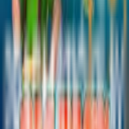
premium, wild, maupun scatter. Efisiensi server ini
juga memastikan bahwa setiap putaran berjalan
secara adil tanpa adanya intervensi pihak ketiga atau
pengaturan internal yang merugikan member.
Sebagai agen slot terdepan, COMTOTO juga
memahami bahwa kenyamanan navigasi dan variasi
permainan adalah kunci utama kepuasan para
penikmat taruhan digital. Di dalam platform ini, Anda
akan disuguhkan dengan ribuan opsi tema slot mulai
dari petualangan mitologi klasik, tema futuristik,
hingga adaptasi film populer, yang semuanya
dikembangkan oleh provider papan atas seperti
Microgaming, Habanero, Spadegaming, dan NetEnt.
Semua permainan tersebut dapat diakses dengan
mudah hanya menggunakan satu User ID saja,
sehingga Anda bisa dengan fleksibel berpindah dari
satu game ke game lainnya ketika merasa sebuah
mesin sedang tidak produktif, tanpa perlu repot
memindahkan saldo dompet utama Anda secara
manual.