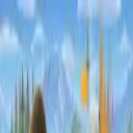
Daftar
Masuk
casino
Cari Permainan
fury of anubis
plinko+
crazy time
world cup 2026
clash of clans super rich
crash game
for you
slot
live casino
4
arcade
fishing
2603
635
104
21
Provider :
All
Clash of Clans Crash Mania SUPER RICH
SUPER RICH
Spaceman
Pragmatic Play
High Flyer
Pragmatic Play
Big Bass Crash
Pragmatic Play