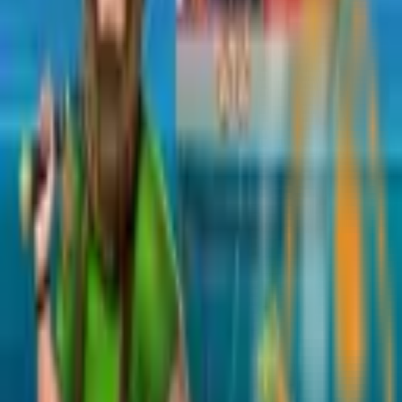
awan tercanggih ini memberikan jaminan
pengalaman bermain yang sangat lancar, bebas lag,
dan yang terpenting: paling anti rungkad. Istilah
"rungkad" atau kalah telak kini bisa dieliminasi dari
kamus bertaruh Anda, karena sistem server
internasional ini memiliki algoritma pembagian
kemenangan yang jauh lebih seimbang dan royal
kepada para pemain, memberikan proteksi modal
yang lebih baik melalui konsistensi payout yang stabil.
Kelebihan utama dari agen COMTOTO dengan
dukungan server internasionalnya adalah
kemampuannya untuk mengakses jaringan global
yang terhubung langsung dengan pusat server
provider utama di Asia dan Eropa. Hal ini berdampak
langsung pada nilai persentase
RTP (Return to
Player)
yang ditawarkan, di mana rata-rata game slot
di situs ini memiliki tingkat kembalian di atas 97%.
Dengan angka setinggi itu, volatilitas permainan
menjadi lebih terkontrol, artinya pemain tidak akan
kehabisan modal secara cepat dan memiliki peluang
berulang kali untuk mendapatkan kombinasi simbol