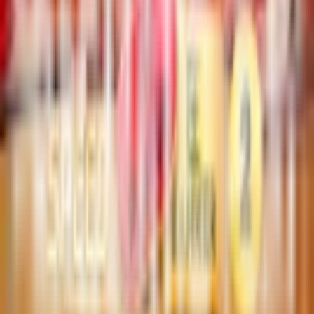
juga memastikan bahwa setiap putaran berjalan
secara adil tanpa adanya intervensi pihak ketiga atau
pengaturan internal yang merugikan member.
Sebagai agen slot terdepan, COMTOTO juga
memahami bahwa kenyamanan navigasi dan variasi
permainan adalah kunci utama kepuasan para
penikmat taruhan digital. Di dalam platform ini, Anda
akan disuguhkan dengan ribuan opsi tema slot mulai
dari petualangan mitologi klasik, tema futuristik,
hingga adaptasi film populer, yang semuanya
dikembangkan oleh provider papan atas seperti
Microgaming, Habanero, Spadegaming, dan NetEnt.
Semua permainan tersebut dapat diakses dengan
mudah hanya menggunakan satu User ID saja,
sehingga Anda bisa dengan fleksibel berpindah dari
satu game ke game lainnya ketika merasa sebuah
mesin sedang tidak produktif, tanpa perlu repot
memindahkan saldo dompet utama Anda secara
manual.