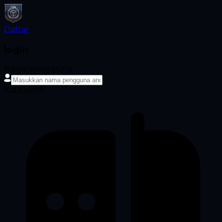
Daftar
login
Nama pengguna
Kata sandi