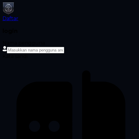
Daftar
login
Nama pengguna
Kata sandi