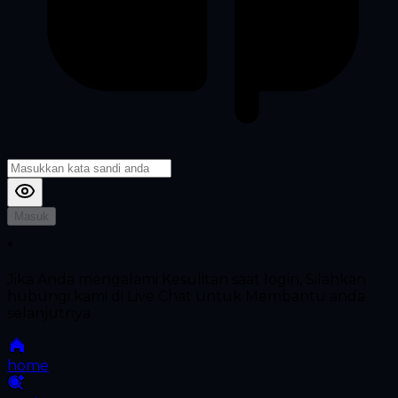
Masuk
*
Jika Anda mengalami Kesulitan saat login, Silahkan
hubungi kami di Live Chat untuk Membantu anda
selanjutnya
home