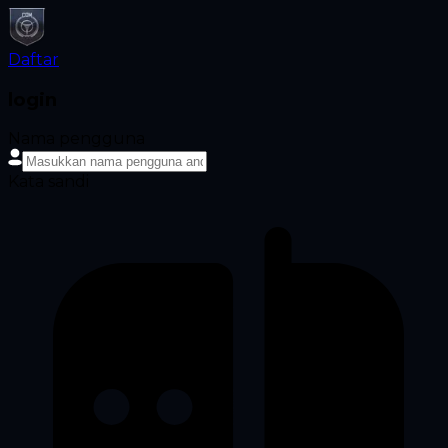
Daftar
login
Nama pengguna
Kata sandi