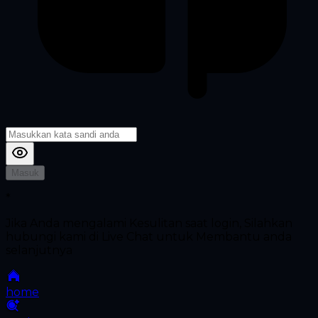
Masuk
*
Jika Anda mengalami Kesulitan saat login, Silahkan
hubungi kami di Live Chat untuk Membantu anda
selanjutnya
home