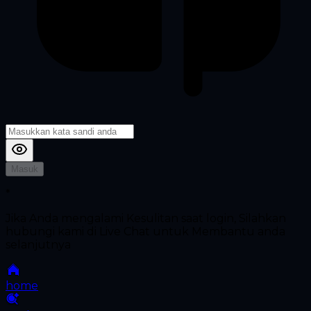
Masuk
*
Jika Anda mengalami Kesulitan saat login, Silahkan
hubungi kami di Live Chat untuk Membantu anda
selanjutnya
home