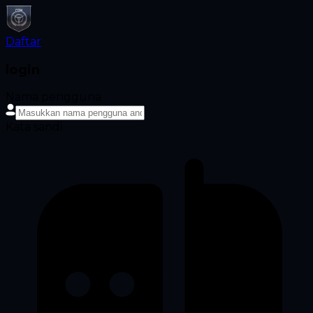
Daftar
login
Nama pengguna
Kata sandi