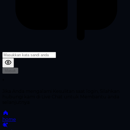
Masuk
*
Jika Anda mengalami Kesulitan saat login, Silahkan
hubungi kami di Live Chat untuk Membantu anda
selanjutnya
home