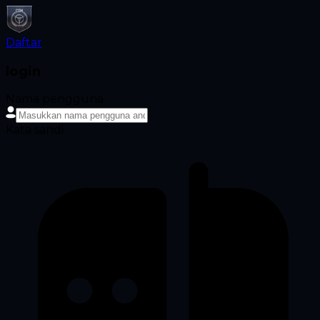
Daftar
login
Nama pengguna
Kata sandi