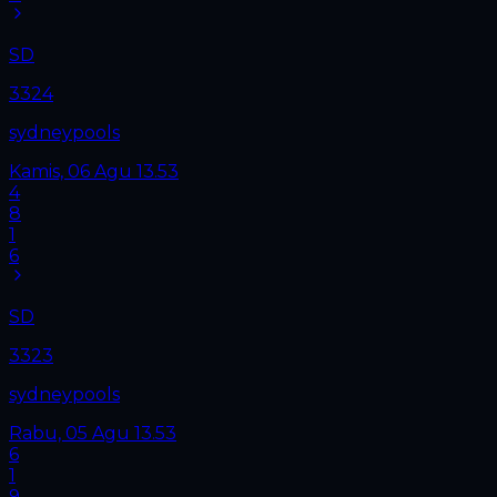
SD
3324
sydneypools
Kamis, 06 Agu
13.53
4
8
1
6
SD
3323
sydneypools
Rabu, 05 Agu
13.53
6
1
9