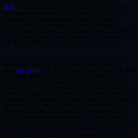
menyediakan layanan bantuan darurat berupa
Live
Chat
dan WhatsApp yang dioperasikan oleh staf ahli
berpengalaman selama 24 jam non-stop. Jika Anda
mengalami kendala teknis saat bermain di server
internasional atau membutuhkan informasi
mengenai metode deposit terbaru, tim pendukung
akan memberikan solusi instan dengan ramah dan
solutif demi kelancaran aktivitas taruhan Anda.
Kesimpulannya, berinvestasi waktu dan modal di
agen
slot gacor
COMTOTO adalah keputusan cerdas
bagi para pemain yang menginginkan keamanan,
keadilan, dan keuntungan jangka panjang. Melalui
sistem server internasional yang teruji kokoh dan
predikat sebagai agen paling anti rungkad, platform
ini memberikan garansi nyata atas kepuasan bermain
judi online yang sesungguhnya. Mari bergabung
bersama komunitas pemenang lainnya dan rasakan
perbedaan signifikan bermain di server premium
dengan standar global. Daftarkan diri Anda sekarang,
klaim bonus eksklusif yang tersedia, dan mulailah
petualangan mengumpulkan pundi-pundi rupiah