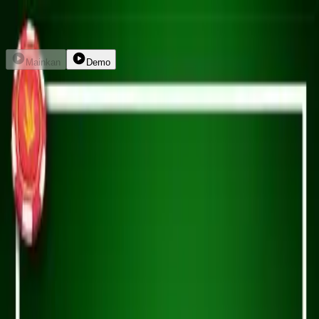
Daftar
Masuk
Mainkan
Demo
Baccarat
pragmatic
kembali
COMTOTO Agen Slot
Gacor Server
Internasional Paling Anti
Rungkad
Di tengah maraknya situs judi online yang sering kali
mengecewakan para pemain akibat sistem yang tidak
stabil,
COMTOTO
muncul sebagai angin segar
dengan memperkenalkan infrastruktur modern