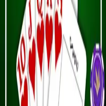
memindahkan saldo dompet utama Anda secara
manual.
Proteksi keamanan data dan privasi tingkat global
juga menjadi keunggulan yang tidak boleh
dipandang sebelah mata di COMTOTO. Dengan
mengadopsi protokol keamanan SSL 128-bit terbaru,
seluruh data enkripsi pemain dijamin tidak akan
pernah bocor ke pihak yang tidak bertanggung
jawab. Selain itu, agen terpercaya ini juga
menyediakan layanan bantuan darurat berupa
Live
Chat
dan WhatsApp yang dioperasikan oleh staf ahli
berpengalaman selama 24 jam non-stop. Jika Anda
mengalami kendala teknis saat bermain di server
internasional atau membutuhkan informasi
mengenai metode deposit terbaru, tim pendukung
akan memberikan solusi instan dengan ramah dan
solutif demi kelancaran aktivitas taruhan Anda.
Kesimpulannya, berinvestasi waktu dan modal di