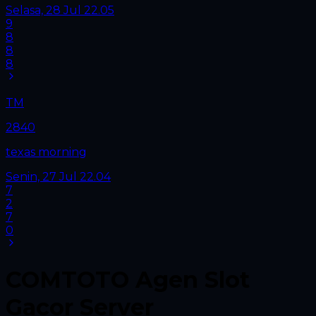
Selasa, 28 Jul
22.05
9
8
8
8
TM
2840
texas morning
Senin, 27 Jul
22.04
7
2
7
0
COMTOTO Agen Slot
Gacor Server