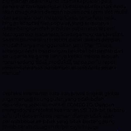
permainan adalah kunci utama kepuasan para
penikmat taruhan digital. Di dalam platform ini, Anda
akan disuguhkan dengan ribuan opsi tema slot mulai
dari petualangan mitologi klasik, tema futuristik,
hingga adaptasi film populer, yang semuanya
dikembangkan oleh provider papan atas seperti
Microgaming, Habanero, Spadegaming, dan NetEnt.
Semua permainan tersebut dapat diakses dengan
mudah hanya menggunakan satu User ID saja,
sehingga Anda bisa dengan fleksibel berpindah dari
satu game ke game lainnya ketika merasa sebuah
mesin sedang tidak produktif, tanpa perlu repot
memindahkan saldo dompet utama Anda secara
manual.
Proteksi keamanan data dan privasi tingkat global
juga menjadi keunggulan yang tidak boleh
dipandang sebelah mata di COMTOTO. Dengan
mengadopsi protokol keamanan SSL 128-bit terbaru,
seluruh data enkripsi pemain dijamin tidak akan
pernah bocor ke pihak yang tidak bertanggung
jawab. Selain itu, agen terpercaya ini juga