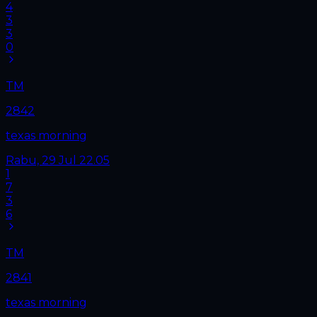
4
3
3
0
TM
2842
texas morning
Rabu, 29 Jul
22.05
1
7
3
6
TM
2841
texas morning