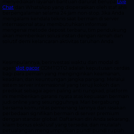
menyediakan layanan bantuan darurat berupa
Live
Chat
dan WhatsApp yang dioperasikan oleh staf ahli
berpengalaman selama 24 jam non-stop. Jika Anda
mengalami kendala teknis saat bermain di server
internasional atau membutuhkan informasi
mengenai metode deposit terbaru, tim pendukung
akan memberikan solusi instan dengan ramah dan
solutif demi kelancaran aktivitas taruhan Anda.
Kesimpulannya, berinvestasi waktu dan modal di
agen
slot gacor
COMTOTO adalah keputusan cerdas
bagi para pemain yang menginginkan keamanan,
keadilan, dan keuntungan jangka panjang. Melalui
sistem server internasional yang teruji kokoh dan
predikat sebagai agen paling anti rungkad, platform
ini memberikan garansi nyata atas kepuasan bermain
judi online yang sesungguhnya. Mari bergabung
bersama komunitas pemenang lainnya dan rasakan
perbedaan signifikan bermain di server premium
dengan standar global. Daftarkan diri Anda sekarang,
klaim bonus eksklusif yang tersedia, dan mulailah
petualangan mengumpulkan pundi-pundi rupiah