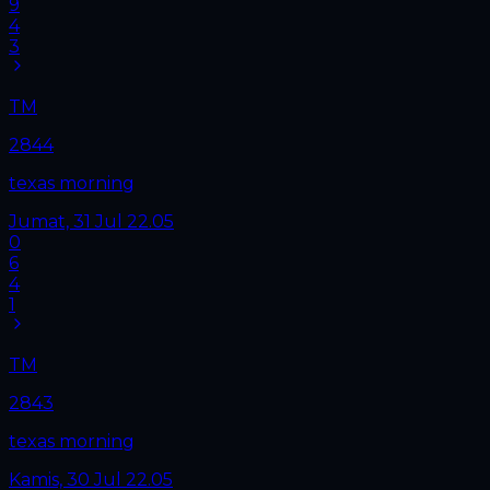
9
4
3
TM
2844
texas morning
Jumat, 31 Jul
22.05
0
6
4
1
TM
2843
texas morning
Kamis, 30 Jul
22.05