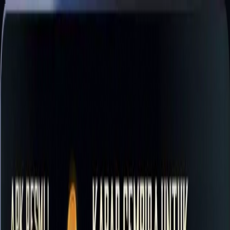
Daftar
Masuk
kembali
Detail Promosi
BONUS KHUSUS MEMBER PENGGUNA APK!
Bonus ini berlaku hanya untuk member yang
bermain menggunakan APK resmi dari LXGROUP!
Maksimal Bonus yang diberikan Rp 5.000 Secara
cuma-cuma dengan Syarat dan ketentuan sesuai
dibawah ini
SYARAT & KETENTUAN :
1. Download APK & login via APK
2. Lakukan Deposit dengan Minimal Rp 20.000
3. Mainkan saldo deposit anda!