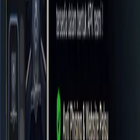
provider utama di Asia dan Eropa. Hal ini berdampak
langsung pada nilai persentase
RTP (Return to
Player)
yang ditawarkan, di mana rata-rata game slot
di situs ini memiliki tingkat kembalian di atas 97%.
Dengan angka setinggi itu, volatilitas permainan
menjadi lebih terkontrol, artinya pemain tidak akan
kehabisan modal secara cepat dan memiliki peluang
berulang kali untuk mendapatkan kombinasi simbol
premium, wild, maupun scatter. Efisiensi server ini
juga memastikan bahwa setiap putaran berjalan
secara adil tanpa adanya intervensi pihak ketiga atau
pengaturan internal yang merugikan member.
Sebagai agen slot terdepan, COMTOTO juga
memahami bahwa kenyamanan navigasi dan variasi
permainan adalah kunci utama kepuasan para
penikmat taruhan digital. Di dalam platform ini, Anda
akan disuguhkan dengan ribuan opsi tema slot mulai
dari petualangan mitologi klasik, tema futuristik,
hingga adaptasi film populer, yang semuanya
dikembangkan oleh provider papan atas seperti
Microgaming, Habanero, Spadegaming, dan NetEnt.