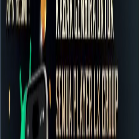
4. Konfirmasi dengan cara Kirim screenshot APK,
bukti deposit, & UserID ke Via Admin WA / Live
Chat di Situs tempat anda bermain
5.Hanya bisa claim Bonus 1x dalam satu akun
💸 Setelah Dikonfirmasi, saldo Rp 5.000 langsung
ditambahkan ke akun kamu!
📥 Ayo download sekarang dan rasakan
pengalaman bermain yang lebih praktis, aman,
dan menguntungkan bersama LXGROUP!!
COMTOTO Agen Slot
Gacor Server
Internasional Paling Anti
Rungkad