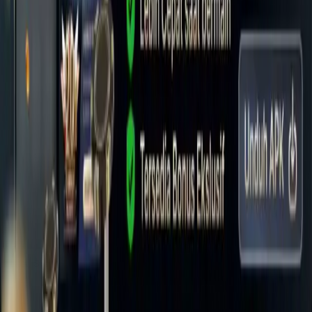
solutif demi kelancaran aktivitas taruhan Anda.
Kesimpulannya, berinvestasi waktu dan modal di
agen
slot gacor
COMTOTO adalah keputusan cerdas
bagi para pemain yang menginginkan keamanan,
keadilan, dan keuntungan jangka panjang. Melalui
sistem server internasional yang teruji kokoh dan
predikat sebagai agen paling anti rungkad, platform
ini memberikan garansi nyata atas kepuasan bermain
judi online yang sesungguhnya. Mari bergabung
bersama komunitas pemenang lainnya dan rasakan
perbedaan signifikan bermain di server premium
dengan standar global. Daftarkan diri Anda sekarang,
klaim bonus eksklusif yang tersedia, dan mulailah
petualangan mengumpulkan pundi-pundi rupiah
dengan aman dan menyenangkan hari ini.
Lihat Semua
home