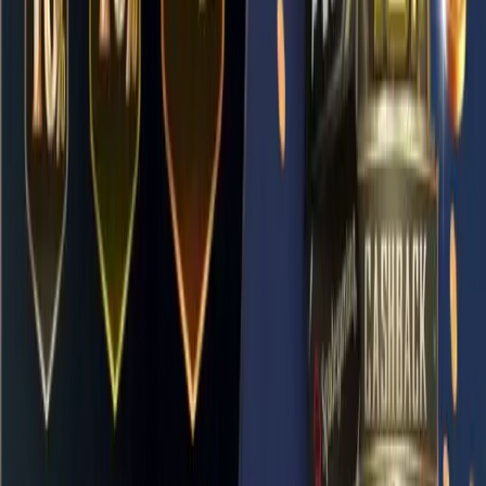
berulang kali untuk mendapatkan kombinasi simbol
premium, wild, maupun scatter. Efisiensi server ini
juga memastikan bahwa setiap putaran berjalan
secara adil tanpa adanya intervensi pihak ketiga atau
pengaturan internal yang merugikan member.
Sebagai agen slot terdepan, COMTOTO juga
memahami bahwa kenyamanan navigasi dan variasi
permainan adalah kunci utama kepuasan para
penikmat taruhan digital. Di dalam platform ini, Anda
akan disuguhkan dengan ribuan opsi tema slot mulai
dari petualangan mitologi klasik, tema futuristik,
hingga adaptasi film populer, yang semuanya
dikembangkan oleh provider papan atas seperti
Microgaming, Habanero, Spadegaming, dan NetEnt.
Semua permainan tersebut dapat diakses dengan
mudah hanya menggunakan satu User ID saja,
sehingga Anda bisa dengan fleksibel berpindah dari
satu game ke game lainnya ketika merasa sebuah
mesin sedang tidak produktif, tanpa perlu repot
memindahkan saldo dompet utama Anda secara
manual.