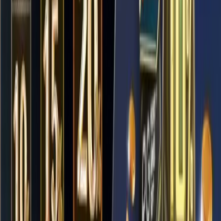
kapasitas bandwidth besar dan teknologi komputasi
awan tercanggih ini memberikan jaminan
pengalaman bermain yang sangat lancar, bebas lag,
dan yang terpenting: paling anti rungkad. Istilah
"rungkad" atau kalah telak kini bisa dieliminasi dari
kamus bertaruh Anda, karena sistem server
internasional ini memiliki algoritma pembagian
kemenangan yang jauh lebih seimbang dan royal
kepada para pemain, memberikan proteksi modal
yang lebih baik melalui konsistensi payout yang stabil.
Kelebihan utama dari agen COMTOTO dengan
dukungan server internasionalnya adalah
kemampuannya untuk mengakses jaringan global
yang terhubung langsung dengan pusat server
provider utama di Asia dan Eropa. Hal ini berdampak
langsung pada nilai persentase
RTP (Return to
Player)
yang ditawarkan, di mana rata-rata game slot
di situs ini memiliki tingkat kembalian di atas 97%.
Dengan angka setinggi itu, volatilitas permainan
menjadi lebih terkontrol, artinya pemain tidak akan
kehabisan modal secara cepat dan memiliki peluang