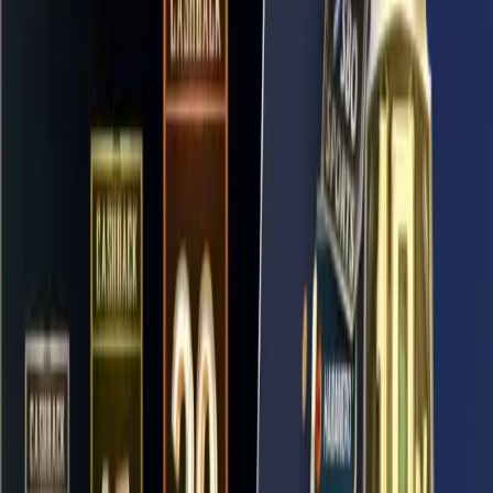
SALAM MANAGEMENT
LXGROUP~
COMTOTO Agen Slot
Gacor Server
Internasional Paling Anti
Rungkad
Di tengah maraknya situs judi online yang sering kali
mengecewakan para pemain akibat sistem yang tidak
stabil,
COMTOTO
muncul sebagai angin segar
dengan memperkenalkan infrastruktur modern
berupa agen slot gacor server internasional.
Penggunaan server luar negeri yang memiliki