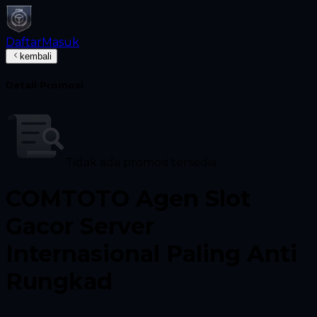
Daftar
Masuk
kembali
Detail Promosi
Tidak ada promosi tersedia
COMTOTO Agen Slot
Gacor Server
Internasional Paling Anti
Rungkad