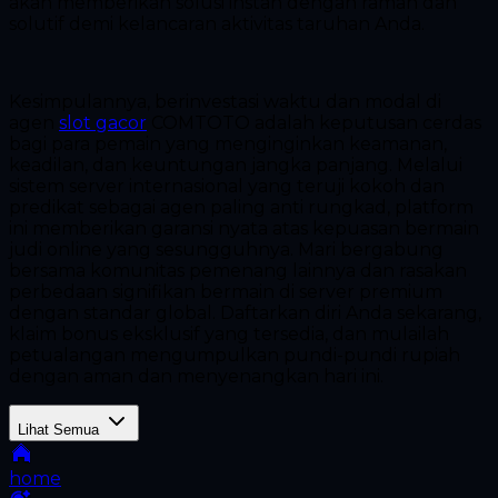
akan memberikan solusi instan dengan ramah dan
solutif demi kelancaran aktivitas taruhan Anda.
Kesimpulannya, berinvestasi waktu dan modal di
agen
slot gacor
COMTOTO adalah keputusan cerdas
bagi para pemain yang menginginkan keamanan,
keadilan, dan keuntungan jangka panjang. Melalui
sistem server internasional yang teruji kokoh dan
predikat sebagai agen paling anti rungkad, platform
ini memberikan garansi nyata atas kepuasan bermain
judi online yang sesungguhnya. Mari bergabung
bersama komunitas pemenang lainnya dan rasakan
perbedaan signifikan bermain di server premium
dengan standar global. Daftarkan diri Anda sekarang,
klaim bonus eksklusif yang tersedia, dan mulailah
petualangan mengumpulkan pundi-pundi rupiah
dengan aman dan menyenangkan hari ini.
Lihat Semua
home