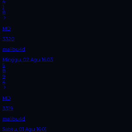
4
1
8
MD
3320
malibu4d
Minggu, 02 Agu
16.03
5
8
9
4
MD
3319
malibu4d
Sabtu, 01 Agu
16.01