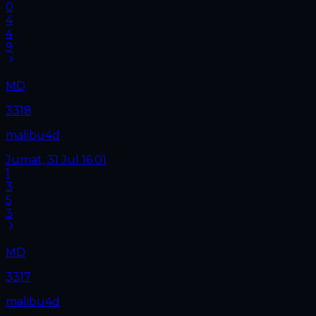
0
4
4
9
MD
3318
malibu4d
Jumat, 31 Jul
16.01
1
3
5
3
MD
3317
malibu4d