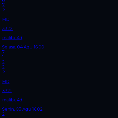
7
MD
3322
malibu4d
Selasa, 04 Agu
16.00
7
1
2
2
MD
3321
malibu4d
Senin, 03 Agu
16.02
2