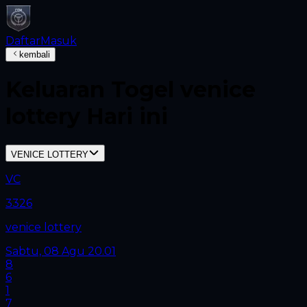
Daftar
Masuk
kembali
Keluaran Togel
venice
lottery
Hari ini
VENICE LOTTERY
VC
3326
venice lottery
Sabtu, 08 Agu
20.01
8
6
1
7