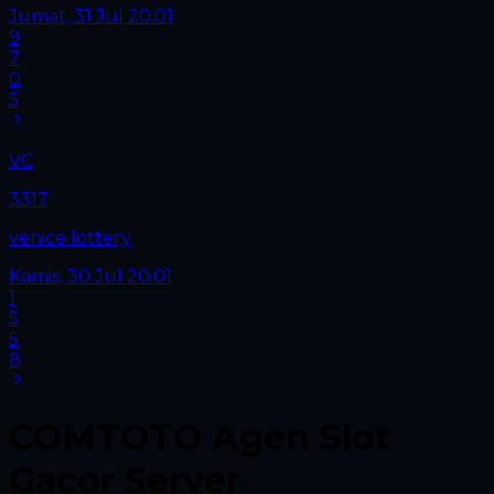
Jumat, 31 Jul
20.01
9
7
0
5
VC
3317
venice lottery
Kamis, 30 Jul
20.01
1
5
5
8
COMTOTO Agen Slot
Gacor Server