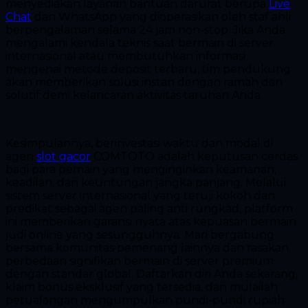
menyediakan layanan bantuan darurat berupa
Live
Chat
dan WhatsApp yang dioperasikan oleh staf ahli
berpengalaman selama 24 jam non-stop. Jika Anda
mengalami kendala teknis saat bermain di server
internasional atau membutuhkan informasi
mengenai metode deposit terbaru, tim pendukung
akan memberikan solusi instan dengan ramah dan
solutif demi kelancaran aktivitas taruhan Anda.
Kesimpulannya, berinvestasi waktu dan modal di
agen
slot gacor
COMTOTO adalah keputusan cerdas
bagi para pemain yang menginginkan keamanan,
keadilan, dan keuntungan jangka panjang. Melalui
sistem server internasional yang teruji kokoh dan
predikat sebagai agen paling anti rungkad, platform
ini memberikan garansi nyata atas kepuasan bermain
judi online yang sesungguhnya. Mari bergabung
bersama komunitas pemenang lainnya dan rasakan
perbedaan signifikan bermain di server premium
dengan standar global. Daftarkan diri Anda sekarang,
klaim bonus eksklusif yang tersedia, dan mulailah
petualangan mengumpulkan pundi-pundi rupiah