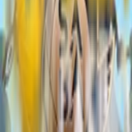
dari petualangan mitologi klasik, tema futuristik,
hingga adaptasi film populer, yang semuanya
dikembangkan oleh provider papan atas seperti
Microgaming, Habanero, Spadegaming, dan NetEnt.
Semua permainan tersebut dapat diakses dengan
mudah hanya menggunakan satu User ID saja,
sehingga Anda bisa dengan fleksibel berpindah dari
satu game ke game lainnya ketika merasa sebuah
mesin sedang tidak produktif, tanpa perlu repot
memindahkan saldo dompet utama Anda secara
manual.
Proteksi keamanan data dan privasi tingkat global
juga menjadi keunggulan yang tidak boleh
dipandang sebelah mata di COMTOTO. Dengan
mengadopsi protokol keamanan SSL 128-bit terbaru,
seluruh data enkripsi pemain dijamin tidak akan
pernah bocor ke pihak yang tidak bertanggung
jawab. Selain itu, agen terpercaya ini juga
menyediakan layanan bantuan darurat berupa
Live
Chat
dan WhatsApp yang dioperasikan oleh staf ahli
berpengalaman selama 24 jam non-stop. Jika Anda