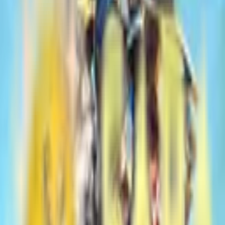
Rungkad
Di tengah maraknya situs judi online yang sering kali
mengecewakan para pemain akibat sistem yang tidak
stabil,
COMTOTO
muncul sebagai angin segar
dengan memperkenalkan infrastruktur modern
berupa agen slot gacor server internasional.
Penggunaan server luar negeri yang memiliki
kapasitas bandwidth besar dan teknologi komputasi
awan tercanggih ini memberikan jaminan
pengalaman bermain yang sangat lancar, bebas lag,
dan yang terpenting: paling anti rungkad. Istilah
"rungkad" atau kalah telak kini bisa dieliminasi dari
kamus bertaruh Anda, karena sistem server
internasional ini memiliki algoritma pembagian
kemenangan yang jauh lebih seimbang dan royal
kepada para pemain, memberikan proteksi modal
yang lebih baik melalui konsistensi payout yang stabil.