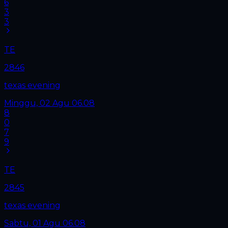
6
3
3
TE
2846
texas evening
Minggu, 02 Agu
06.08
8
0
7
9
TE
2845
texas evening
Sabtu, 01 Agu
06.08