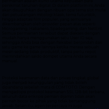
permainan adalah kunci utama kepuasan para
penikmat taruhan digital. Di dalam platform ini, Anda
akan disuguhkan dengan ribuan opsi tema slot mulai
dari petualangan mitologi klasik, tema futuristik,
hingga adaptasi film populer, yang semuanya
dikembangkan oleh provider papan atas seperti
Microgaming, Habanero, Spadegaming, dan NetEnt.
Semua permainan tersebut dapat diakses dengan
mudah hanya menggunakan satu User ID saja,
sehingga Anda bisa dengan fleksibel berpindah dari
satu game ke game lainnya ketika merasa sebuah
mesin sedang tidak produktif, tanpa perlu repot
memindahkan saldo dompet utama Anda secara
manual.
Proteksi keamanan data dan privasi tingkat global
juga menjadi keunggulan yang tidak boleh
dipandang sebelah mata di COMTOTO. Dengan
mengadopsi protokol keamanan SSL 128-bit terbaru,
seluruh data enkripsi pemain dijamin tidak akan
pernah bocor ke pihak yang tidak bertanggung
jawab. Selain itu, agen terpercaya ini juga