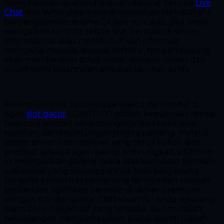
menyediakan layanan bantuan darurat berupa
Live
Chat
dan WhatsApp yang dioperasikan oleh staf ahli
berpengalaman selama 24 jam non-stop. Jika Anda
mengalami kendala teknis saat bermain di server
internasional atau membutuhkan informasi
mengenai metode deposit terbaru, tim pendukung
akan memberikan solusi instan dengan ramah dan
solutif demi kelancaran aktivitas taruhan Anda.
Kesimpulannya, berinvestasi waktu dan modal di
agen
slot gacor
COMTOTO adalah keputusan cerdas
bagi para pemain yang menginginkan keamanan,
keadilan, dan keuntungan jangka panjang. Melalui
sistem server internasional yang teruji kokoh dan
predikat sebagai agen paling anti rungkad, platform
ini memberikan garansi nyata atas kepuasan bermain
judi online yang sesungguhnya. Mari bergabung
bersama komunitas pemenang lainnya dan rasakan
perbedaan signifikan bermain di server premium
dengan standar global. Daftarkan diri Anda sekarang,
klaim bonus eksklusif yang tersedia, dan mulailah
petualangan mengumpulkan pundi-pundi rupiah