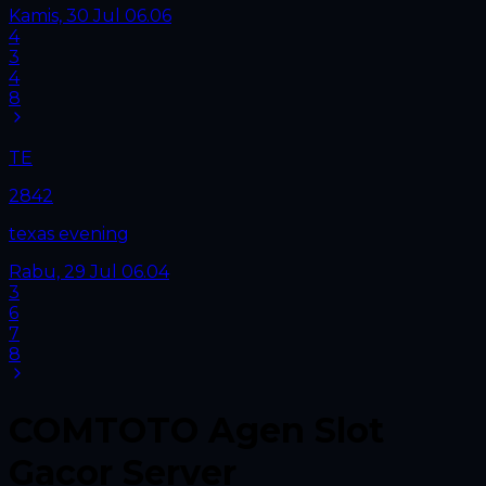
Kamis, 30 Jul
06.06
4
3
4
8
TE
2842
texas evening
Rabu, 29 Jul
06.04
3
6
7
8
COMTOTO Agen Slot
Gacor Server