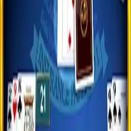
berupa agen slot gacor server internasional.
Penggunaan server luar negeri yang memiliki
kapasitas bandwidth besar dan teknologi komputasi
awan tercanggih ini memberikan jaminan
pengalaman bermain yang sangat lancar, bebas lag,
dan yang terpenting: paling anti rungkad. Istilah
"rungkad" atau kalah telak kini bisa dieliminasi dari
kamus bertaruh Anda, karena sistem server
internasional ini memiliki algoritma pembagian
kemenangan yang jauh lebih seimbang dan royal
kepada para pemain, memberikan proteksi modal
yang lebih baik melalui konsistensi payout yang stabil.
Kelebihan utama dari agen COMTOTO dengan
dukungan server internasionalnya adalah
kemampuannya untuk mengakses jaringan global
yang terhubung langsung dengan pusat server
provider utama di Asia dan Eropa. Hal ini berdampak
langsung pada nilai persentase
RTP (Return to
Player)
yang ditawarkan, di mana rata-rata game slot
di situs ini memiliki tingkat kembalian di atas 97%.
Dengan angka setinggi itu, volatilitas permainan