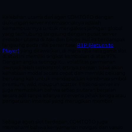
Kelebihan utama dari agen COMTOTO dengan
dukungan server internasionalnya adalah
kemampuannya untuk mengakses jaringan global
yang terhubung langsung dengan pusat server
provider utama di Asia dan Eropa. Hal ini berdampak
langsung pada nilai persentase
RTP (Return to
Player)
yang ditawarkan, di mana rata-rata game slot
di situs ini memiliki tingkat kembalian di atas 97%.
Dengan angka setinggi itu, volatilitas permainan
menjadi lebih terkontrol, artinya pemain tidak akan
kehabisan modal secara cepat dan memiliki peluang
berulang kali untuk mendapatkan kombinasi simbol
premium, wild, maupun scatter. Efisiensi server ini
juga memastikan bahwa setiap putaran berjalan
secara adil tanpa adanya intervensi pihak ketiga atau
pengaturan internal yang merugikan member.
Sebagai agen slot terdepan, COMTOTO juga
memahami bahwa kenyamanan navigasi dan variasi