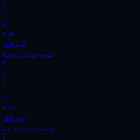
7
CF
1838
california
Kamis, 06 Agu
08.54
8
3
7
1
CF
1837
california
Rabu, 05 Agu
08.49
7