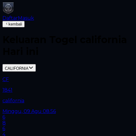
Daftar
Masuk
kembali
Keluaran Togel
california
Hari ini
CALIFORNIA
CF
1841
california
Minggu, 09 Agu
08.56
6
8
6
4