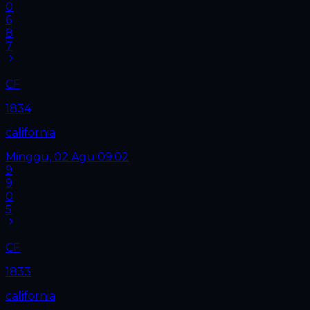
0
6
8
7
CF
1834
california
Minggu, 02 Agu
09.02
9
9
0
5
CF
1833
california