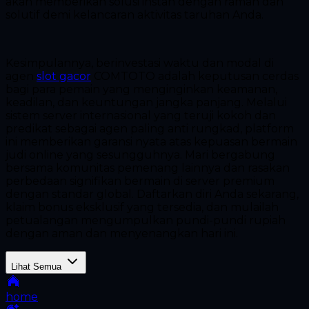
akan memberikan solusi instan dengan ramah dan
solutif demi kelancaran aktivitas taruhan Anda.
Kesimpulannya, berinvestasi waktu dan modal di
agen
slot gacor
COMTOTO adalah keputusan cerdas
bagi para pemain yang menginginkan keamanan,
keadilan, dan keuntungan jangka panjang. Melalui
sistem server internasional yang teruji kokoh dan
predikat sebagai agen paling anti rungkad, platform
ini memberikan garansi nyata atas kepuasan bermain
judi online yang sesungguhnya. Mari bergabung
bersama komunitas pemenang lainnya dan rasakan
perbedaan signifikan bermain di server premium
dengan standar global. Daftarkan diri Anda sekarang,
klaim bonus eksklusif yang tersedia, dan mulailah
petualangan mengumpulkan pundi-pundi rupiah
dengan aman dan menyenangkan hari ini.
Lihat Semua
home