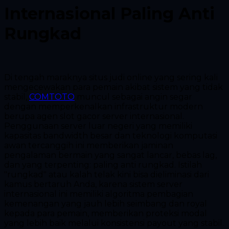
Internasional Paling Anti
Rungkad
Di tengah maraknya situs judi online yang sering kali
mengecewakan para pemain akibat sistem yang tidak
stabil,
COMTOTO
muncul sebagai angin segar
dengan memperkenalkan infrastruktur modern
berupa agen slot gacor server internasional.
Penggunaan server luar negeri yang memiliki
kapasitas bandwidth besar dan teknologi komputasi
awan tercanggih ini memberikan jaminan
pengalaman bermain yang sangat lancar, bebas lag,
dan yang terpenting: paling anti rungkad. Istilah
"rungkad" atau kalah telak kini bisa dieliminasi dari
kamus bertaruh Anda, karena sistem server
internasional ini memiliki algoritma pembagian
kemenangan yang jauh lebih seimbang dan royal
kepada para pemain, memberikan proteksi modal
yang lebih baik melalui konsistensi payout yang stabil.