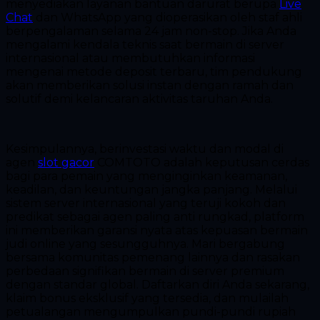
menyediakan layanan bantuan darurat berupa
Live
Chat
dan WhatsApp yang dioperasikan oleh staf ahli
berpengalaman selama 24 jam non-stop. Jika Anda
mengalami kendala teknis saat bermain di server
internasional atau membutuhkan informasi
mengenai metode deposit terbaru, tim pendukung
akan memberikan solusi instan dengan ramah dan
solutif demi kelancaran aktivitas taruhan Anda.
Kesimpulannya, berinvestasi waktu dan modal di
agen
slot gacor
COMTOTO adalah keputusan cerdas
bagi para pemain yang menginginkan keamanan,
keadilan, dan keuntungan jangka panjang. Melalui
sistem server internasional yang teruji kokoh dan
predikat sebagai agen paling anti rungkad, platform
ini memberikan garansi nyata atas kepuasan bermain
judi online yang sesungguhnya. Mari bergabung
bersama komunitas pemenang lainnya dan rasakan
perbedaan signifikan bermain di server premium
dengan standar global. Daftarkan diri Anda sekarang,
klaim bonus eksklusif yang tersedia, dan mulailah
petualangan mengumpulkan pundi-pundi rupiah