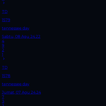
TD
1579
tennessee day
Sabtu, 08 Agu
24.22
4
9
2
1
TD
1578
tennessee day
Jumat, 07 Agu
24.24
7
3
3