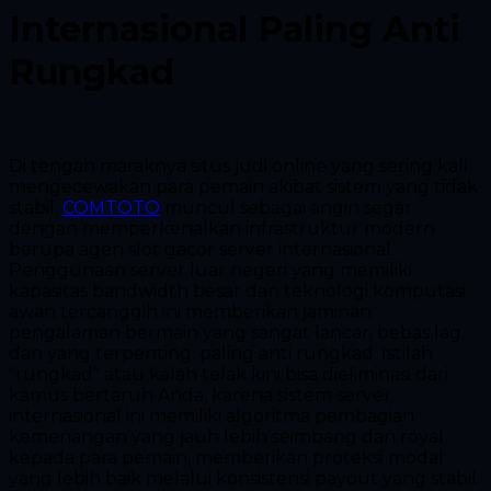
Internasional Paling Anti
Rungkad
Di tengah maraknya situs judi online yang sering kali
mengecewakan para pemain akibat sistem yang tidak
stabil,
COMTOTO
muncul sebagai angin segar
dengan memperkenalkan infrastruktur modern
berupa agen slot gacor server internasional.
Penggunaan server luar negeri yang memiliki
kapasitas bandwidth besar dan teknologi komputasi
awan tercanggih ini memberikan jaminan
pengalaman bermain yang sangat lancar, bebas lag,
dan yang terpenting: paling anti rungkad. Istilah
"rungkad" atau kalah telak kini bisa dieliminasi dari
kamus bertaruh Anda, karena sistem server
internasional ini memiliki algoritma pembagian
kemenangan yang jauh lebih seimbang dan royal
kepada para pemain, memberikan proteksi modal
yang lebih baik melalui konsistensi payout yang stabil.