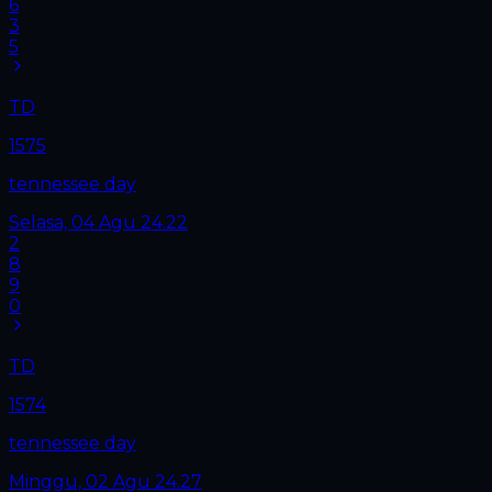
6
3
5
TD
1575
tennessee day
Selasa, 04 Agu
24.22
2
8
9
0
TD
1574
tennessee day
Minggu, 02 Agu
24.27