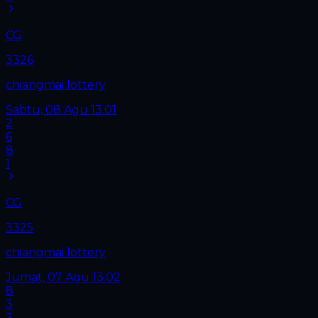
CG
3326
chiangmai lottery
Sabtu, 08 Agu
13.01
2
6
8
1
CG
3325
chiangmai lottery
Jumat, 07 Agu
13.02
8
3
3