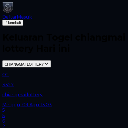
Daftar
Masuk
kembali
Keluaran Togel
chiangmai
lottery
Hari ini
CHIANGMAI LOTTERY
CG
3327
chiangmai lottery
Minggu, 09 Agu
13.03
5
5
6
2