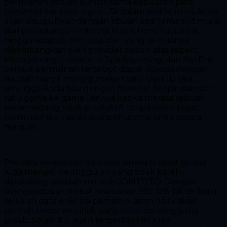
permainan adalah kunci utama kepuasan para
penikmat taruhan digital. Di dalam platform ini, Anda
akan disuguhkan dengan ribuan opsi tema slot mulai
dari petualangan mitologi klasik, tema futuristik,
hingga adaptasi film populer, yang semuanya
dikembangkan oleh provider papan atas seperti
Microgaming, Habanero, Spadegaming, dan NetEnt.
Semua permainan tersebut dapat diakses dengan
mudah hanya menggunakan satu User ID saja,
sehingga Anda bisa dengan fleksibel berpindah dari
satu game ke game lainnya ketika merasa sebuah
mesin sedang tidak produktif, tanpa perlu repot
memindahkan saldo dompet utama Anda secara
manual.
Proteksi keamanan data dan privasi tingkat global
juga menjadi keunggulan yang tidak boleh
dipandang sebelah mata di COMTOTO. Dengan
mengadopsi protokol keamanan SSL 128-bit terbaru,
seluruh data enkripsi pemain dijamin tidak akan
pernah bocor ke pihak yang tidak bertanggung
jawab. Selain itu, agen terpercaya ini juga