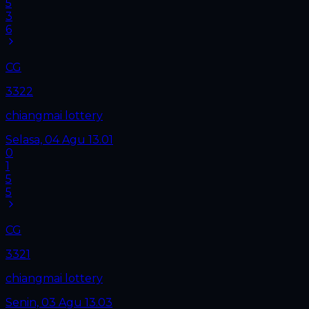
5
3
6
CG
3322
chiangmai lottery
Selasa, 04 Agu
13.01
0
1
5
5
CG
3321
chiangmai lottery
Senin, 03 Agu
13.03