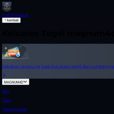
Daftar
Masuk
kembali
Keluaran Togel
magnum4
Saksikan langsung hasil live draw resmi dari sumberny
MAGNUM4D
MG
1344
magnum4d