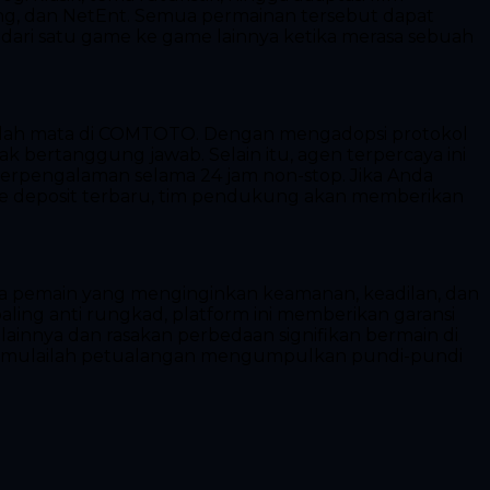
ng, dan NetEnt. Semua permainan tersebut dapat
dari satu game ke game lainnya ketika merasa sebuah
ebelah mata di COMTOTO. Dengan mengadopsi protokol
ak bertanggung jawab. Selain itu, agen terpercaya ini
berpengalaman selama 24 jam non-stop. Jika Anda
de deposit terbaru, tim pendukung akan memberikan
 pemain yang menginginkan keamanan, keadilan, dan
aling anti rungkad, platform ini memberikan garansi
innya dan rasakan perbedaan signifikan bermain di
 dan mulailah petualangan mengumpulkan pundi-pundi