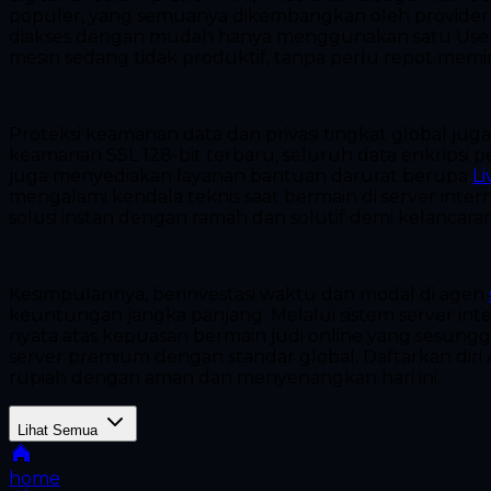
populer, yang semuanya dikembangkan oleh provider 
diakses dengan mudah hanya menggunakan satu User ID
mesin sedang tidak produktif, tanpa perlu repot me
Proteksi keamanan data dan privasi tingkat global 
keamanan SSL 128-bit terbaru, seluruh data enkripsi p
juga menyediakan layanan bantuan darurat berupa
Li
mengalami kendala teknis saat bermain di server in
solusi instan dengan ramah dan solutif demi kelancaran
Kesimpulannya, berinvestasi waktu dan modal di agen
keuntungan jangka panjang. Melalui sistem server inte
nyata atas kepuasan bermain judi online yang sesung
server premium dengan standar global. Daftarkan dir
rupiah dengan aman dan menyenangkan hari ini.
Lihat Semua
home