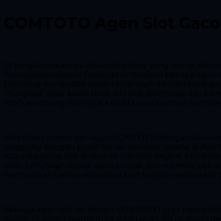
COMTOTO Agen Slot Gacor 
Di tengah maraknya situs judi online yang sering kali 
memperkenalkan infrastruktur modern berupa agen slot
teknologi komputasi awan tercanggih ini memberikan j
"rungkad" atau kalah telak kini bisa dieliminasi dari 
lebih seimbang dan royal kepada para pemain, memberik
Kelebihan utama dari agen COMTOTO dengan dukunga
langsung dengan pusat server provider utama di Asia 
rata-rata game slot di situs ini memiliki tingkat kembal
akan kehabisan modal secara cepat dan memiliki peluan
memastikan bahwa setiap putaran berjalan secara adil
Sebagai agen slot terdepan, COMTOTO juga memahami
digital. Di dalam platform ini, Anda akan disuguhkan de