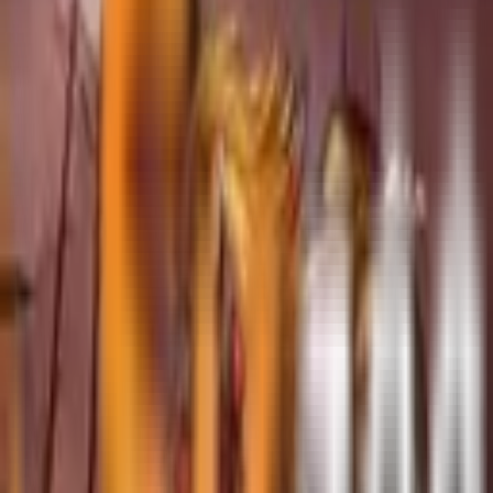
Di tengah maraknya situs judi online yang sering kali
mengecewakan para pemain akibat sistem yang tidak
stabil,
COMTOTO
muncul sebagai angin segar
dengan memperkenalkan infrastruktur modern
berupa agen slot gacor server internasional.
Penggunaan server luar negeri yang memiliki
kapasitas bandwidth besar dan teknologi komputasi
awan tercanggih ini memberikan jaminan
pengalaman bermain yang sangat lancar, bebas lag,
dan yang terpenting: paling anti rungkad. Istilah
"rungkad" atau kalah telak kini bisa dieliminasi dari
kamus bertaruh Anda, karena sistem server
internasional ini memiliki algoritma pembagian
kemenangan yang jauh lebih seimbang dan royal
kepada para pemain, memberikan proteksi modal
yang lebih baik melalui konsistensi payout yang stabil.
Kelebihan utama dari agen COMTOTO dengan
dukungan server internasionalnya adalah
kemampuannya untuk mengakses jaringan global
yang terhubung langsung dengan pusat server
provider utama di Asia dan Eropa. Hal ini berdampak