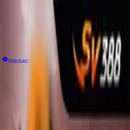
Daftar
Masuk
cockfight
Cari Permainan
Provider :
All
Mainkan Sabung Ayam Online
Mainkan
COMTOTO Agen Slot
Gacor Server
Internasional Paling Anti
Rungkad