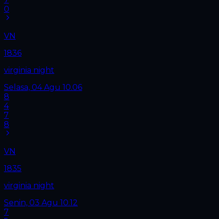
0
VN
1836
virginia night
Selasa, 04 Agu
10.06
8
4
7
8
VN
1835
virginia night
Senin, 03 Agu
10.12
7