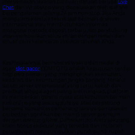
menyediakan layanan bantuan darurat berupa
Live
Chat
dan WhatsApp yang dioperasikan oleh staf ahli
berpengalaman selama 24 jam non-stop. Jika Anda
mengalami kendala teknis saat bermain di server
internasional atau membutuhkan informasi
mengenai metode deposit terbaru, tim pendukung
akan memberikan solusi instan dengan ramah dan
solutif demi kelancaran aktivitas taruhan Anda.
Kesimpulannya, berinvestasi waktu dan modal di
agen
slot gacor
COMTOTO adalah keputusan cerdas
bagi para pemain yang menginginkan keamanan,
keadilan, dan keuntungan jangka panjang. Melalui
sistem server internasional yang teruji kokoh dan
predikat sebagai agen paling anti rungkad, platform
ini memberikan garansi nyata atas kepuasan bermain
judi online yang sesungguhnya. Mari bergabung
bersama komunitas pemenang lainnya dan rasakan
perbedaan signifikan bermain di server premium
dengan standar global. Daftarkan diri Anda sekarang,
klaim bonus eksklusif yang tersedia, dan mulailah
petualangan mengumpulkan pundi-pundi rupiah