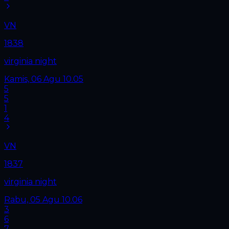
VN
1838
virginia night
Kamis, 06 Agu
10.05
5
5
1
4
VN
1837
virginia night
Rabu, 05 Agu
10.06
3
6
7