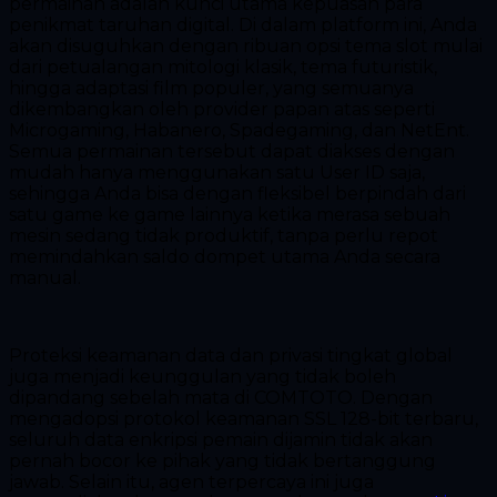
permainan adalah kunci utama kepuasan para
penikmat taruhan digital. Di dalam platform ini, Anda
akan disuguhkan dengan ribuan opsi tema slot mulai
dari petualangan mitologi klasik, tema futuristik,
hingga adaptasi film populer, yang semuanya
dikembangkan oleh provider papan atas seperti
Microgaming, Habanero, Spadegaming, dan NetEnt.
Semua permainan tersebut dapat diakses dengan
mudah hanya menggunakan satu User ID saja,
sehingga Anda bisa dengan fleksibel berpindah dari
satu game ke game lainnya ketika merasa sebuah
mesin sedang tidak produktif, tanpa perlu repot
memindahkan saldo dompet utama Anda secara
manual.
Proteksi keamanan data dan privasi tingkat global
juga menjadi keunggulan yang tidak boleh
dipandang sebelah mata di COMTOTO. Dengan
mengadopsi protokol keamanan SSL 128-bit terbaru,
seluruh data enkripsi pemain dijamin tidak akan
pernah bocor ke pihak yang tidak bertanggung
jawab. Selain itu, agen terpercaya ini juga