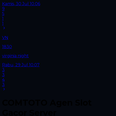
Kamis, 30 Jul
10.06
9
5
1
1
VN
1830
virginia night
Rabu, 29 Jul
10.07
3
3
4
3
COMTOTO Agen Slot
Gacor Server