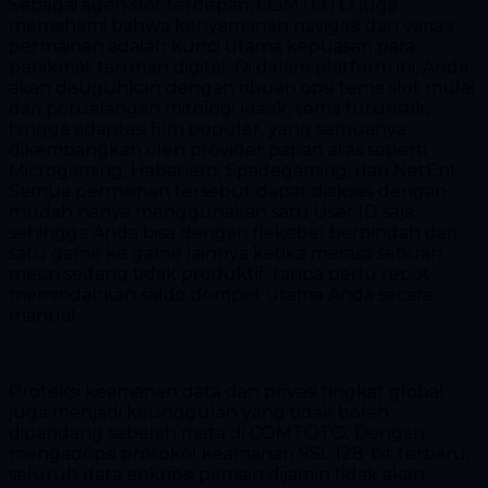
Sebagai agen slot terdepan, COMTOTO juga
memahami bahwa kenyamanan navigasi dan variasi
permainan adalah kunci utama kepuasan para
penikmat taruhan digital. Di dalam platform ini, Anda
akan disuguhkan dengan ribuan opsi tema slot mulai
dari petualangan mitologi klasik, tema futuristik,
hingga adaptasi film populer, yang semuanya
dikembangkan oleh provider papan atas seperti
Microgaming, Habanero, Spadegaming, dan NetEnt.
Semua permainan tersebut dapat diakses dengan
mudah hanya menggunakan satu User ID saja,
sehingga Anda bisa dengan fleksibel berpindah dari
satu game ke game lainnya ketika merasa sebuah
mesin sedang tidak produktif, tanpa perlu repot
memindahkan saldo dompet utama Anda secara
manual.
Proteksi keamanan data dan privasi tingkat global
juga menjadi keunggulan yang tidak boleh
dipandang sebelah mata di COMTOTO. Dengan
mengadopsi protokol keamanan SSL 128-bit terbaru,
seluruh data enkripsi pemain dijamin tidak akan