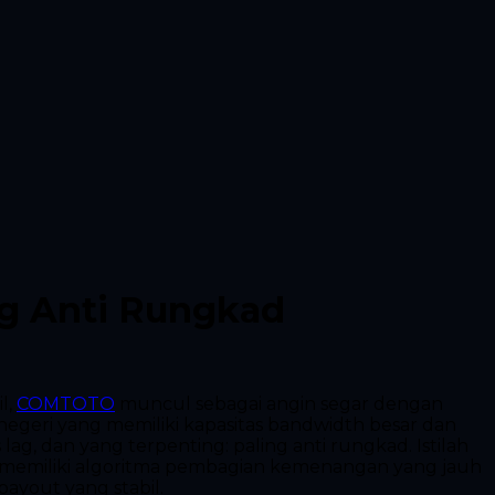
ng Anti Rungkad
l,
COMTOTO
muncul sebagai angin segar dengan
egeri yang memiliki kapasitas bandwidth besar dan
g, dan yang terpenting: paling anti rungkad. Istilah
 ini memiliki algoritma pembagian kemenangan yang jauh
ayout yang stabil.