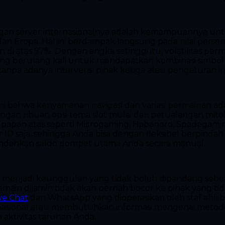
n server internasionalnya adalah kemampuannya untu
dan Eropa. Hal ini berdampak langsung pada nilai perse
ian di atas 97%. Dengan angka setinggi itu, volatilitas pe
g berulang kali untuk mendapatkan kombinasi simbol pre
 tanpa adanya intervensi pihak ketiga atau pengaturan
 bahwa kenyamanan navigasi dan variasi permainan ad
ngan ribuan opsi tema slot mulai dari petualangan mitolog
papan atas seperti Microgaming, Habanero, Spadegami
 saja, sehingga Anda bisa dengan fleksibel berpindah 
mindahkan saldo dompet utama Anda secara manual.
juga menjadi keunggulan yang tidak boleh dipandang s
emain dijamin tidak akan pernah bocor ke pihak yang tid
ve Chat
dan WhatsApp yang dioperasikan oleh staf ahli 
ternasional atau membutuhkan informasi mengenai meto
 aktivitas taruhan Anda.