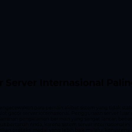
Server Internasional Pali
mengecewakan para pemain akibat sistem yang tidak stabi
 gacor server internasional. Penggunaan server luar n
aminan pengalaman bermain yang sangat lancar, bebas la
kamus bertaruh Anda, karena sistem server internasional
an proteksi modal yang lebih baik melalui konsistensi p