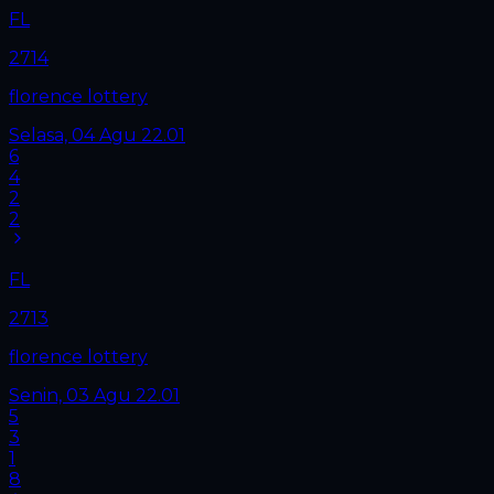
FL
2714
florence lottery
Selasa, 04 Agu
22.01
6
4
2
2
FL
2713
florence lottery
Senin, 03 Agu
22.01
5
3
1
8