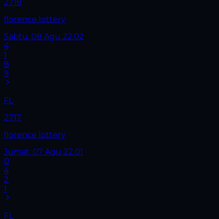
2718
florence lottery
Sabtu, 08 Agu
22.02
4
1
8
9
FL
2717
florence lottery
Jumat, 07 Agu
22.01
0
4
2
1
FL