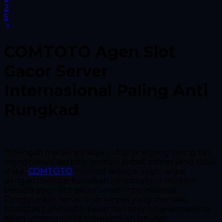
2
5
COMTOTO Agen Slot
Gacor Server
Internasional Paling Anti
Rungkad
Di tengah maraknya situs judi online yang sering kali
mengecewakan para pemain akibat sistem yang tidak
stabil,
COMTOTO
muncul sebagai angin segar
dengan memperkenalkan infrastruktur modern
berupa agen slot gacor server internasional.
Penggunaan server luar negeri yang memiliki
kapasitas bandwidth besar dan teknologi komputasi
awan tercanggih ini memberikan jaminan