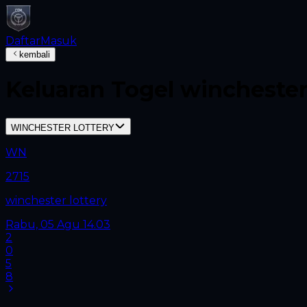
Daftar
Masuk
kembali
Keluaran Togel
winchester
WINCHESTER LOTTERY
WN
2715
winchester lottery
Rabu, 05 Agu
14.03
2
0
5
8