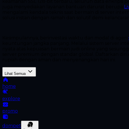
keamanan SSL 128-bit terbaru, seluruh data enkripsi p
juga menyediakan layanan bantuan darurat berupa
Li
mengalami kendala teknis saat bermain di server in
solusi instan dengan ramah dan solutif demi kelancaran
Kesimpulannya, berinvestasi waktu dan modal di agen
keuntungan jangka panjang. Melalui sistem server inte
nyata atas kepuasan bermain judi online yang sesung
server premium dengan standar global. Daftarkan dir
rupiah dengan aman dan menyenangkan hari ini.
Lihat Semua
home
explore
promo
dompet