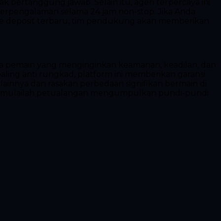
ak bertanggung jawab. Selain itu, agen terpercaya ini
berpengalaman selama 24 jam non-stop. Jika Anda
de deposit terbaru, tim pendukung akan memberikan
 pemain yang menginginkan keamanan, keadilan, dan
aling anti rungkad, platform ini memberikan garansi
innya dan rasakan perbedaan signifikan bermain di
 dan mulailah petualangan mengumpulkan pundi-pundi