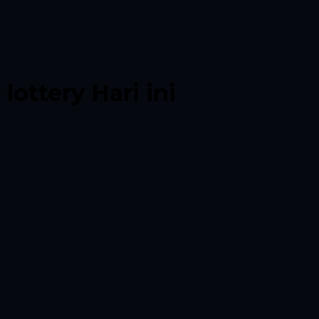
 lottery
Hari ini