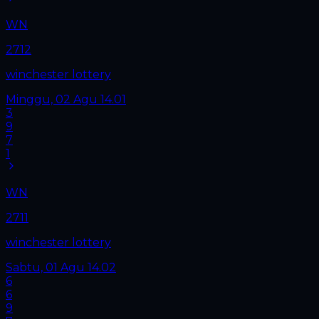
WN
2712
winchester lottery
Minggu, 02 Agu
14.01
3
9
7
1
WN
2711
winchester lottery
Sabtu, 01 Agu
14.02
6
6
9