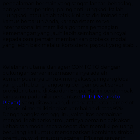
pengalaman bermain yang sangat lancar, bebas lag,
dan yang terpenting: paling anti rungkad. Istilah
"rungkad" atau kalah telak kini bisa dieliminasi dari
kamus bertaruh Anda, karena sistem server
internasional ini memiliki algoritma pembagian
kemenangan yang jauh lebih seimbang dan royal
kepada para pemain, memberikan proteksi modal
yang lebih baik melalui konsistensi payout yang stabil.
Kelebihan utama dari agen COMTOTO dengan
dukungan server internasionalnya adalah
kemampuannya untuk mengakses jaringan global
yang terhubung langsung dengan pusat server
provider utama di Asia dan Eropa. Hal ini berdampak
langsung pada nilai persentase
RTP (Return to
Player)
yang ditawarkan, di mana rata-rata game slot
di situs ini memiliki tingkat kembalian di atas 97%.
Dengan angka setinggi itu, volatilitas permainan
menjadi lebih terkontrol, artinya pemain tidak akan
kehabisan modal secara cepat dan memiliki peluang
berulang kali untuk mendapatkan kombinasi simbol
premium, wild, maupun scatter. Efisiensi server ini