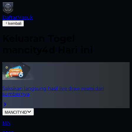
Daftar
Masuk
kembali
Keluaran Togel
mancity4d
Hari ini
Saksikan langsung hasil live draw resmi dari
sumbernya
MANCITY4D
MN