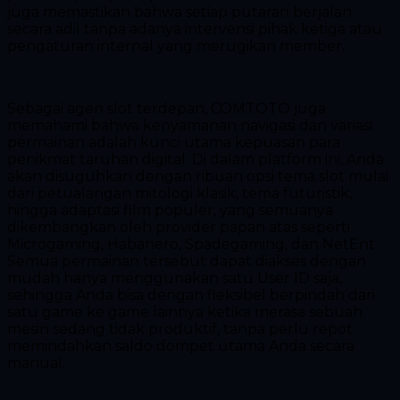
juga memastikan bahwa setiap putaran berjalan
secara adil tanpa adanya intervensi pihak ketiga atau
pengaturan internal yang merugikan member.
Sebagai agen slot terdepan, COMTOTO juga
memahami bahwa kenyamanan navigasi dan variasi
permainan adalah kunci utama kepuasan para
penikmat taruhan digital. Di dalam platform ini, Anda
akan disuguhkan dengan ribuan opsi tema slot mulai
dari petualangan mitologi klasik, tema futuristik,
hingga adaptasi film populer, yang semuanya
dikembangkan oleh provider papan atas seperti
Microgaming, Habanero, Spadegaming, dan NetEnt.
Semua permainan tersebut dapat diakses dengan
mudah hanya menggunakan satu User ID saja,
sehingga Anda bisa dengan fleksibel berpindah dari
satu game ke game lainnya ketika merasa sebuah
mesin sedang tidak produktif, tanpa perlu repot
memindahkan saldo dompet utama Anda secara
manual.