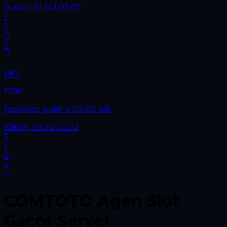
Jumat, 31 Jul
03.07
1
2
0
3
MO
1786
morocco quatro 03:00 wib
Kamis, 30 Jul
03.13
5
1
6
4
COMTOTO Agen Slot
Gacor Server