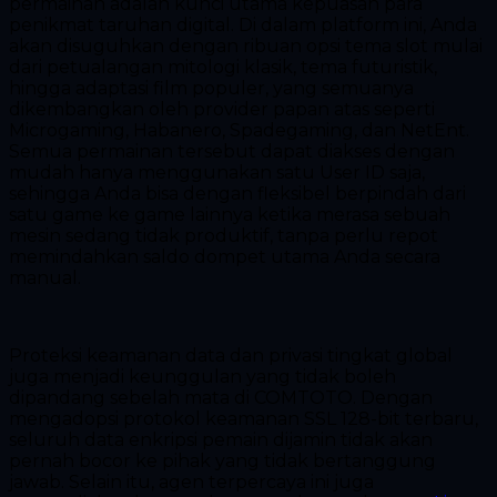
permainan adalah kunci utama kepuasan para
penikmat taruhan digital. Di dalam platform ini, Anda
akan disuguhkan dengan ribuan opsi tema slot mulai
dari petualangan mitologi klasik, tema futuristik,
hingga adaptasi film populer, yang semuanya
dikembangkan oleh provider papan atas seperti
Microgaming, Habanero, Spadegaming, dan NetEnt.
Semua permainan tersebut dapat diakses dengan
mudah hanya menggunakan satu User ID saja,
sehingga Anda bisa dengan fleksibel berpindah dari
satu game ke game lainnya ketika merasa sebuah
mesin sedang tidak produktif, tanpa perlu repot
memindahkan saldo dompet utama Anda secara
manual.
Proteksi keamanan data dan privasi tingkat global
juga menjadi keunggulan yang tidak boleh
dipandang sebelah mata di COMTOTO. Dengan
mengadopsi protokol keamanan SSL 128-bit terbaru,
seluruh data enkripsi pemain dijamin tidak akan
pernah bocor ke pihak yang tidak bertanggung
jawab. Selain itu, agen terpercaya ini juga