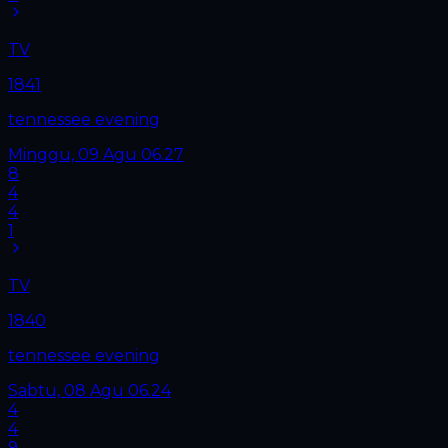
TV
1841
tennessee evening
Minggu, 09 Agu
06.27
8
4
4
1
TV
1840
tennessee evening
Sabtu, 08 Agu
06.24
4
4
9