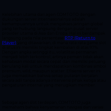
Kelebihan utama dari agen COMTOTO dengan
dukungan server internasionalnya adalah
kemampuannya untuk mengakses jaringan global
yang terhubung langsung dengan pusat server
provider utama di Asia dan Eropa. Hal ini berdampak
langsung pada nilai persentase
RTP (Return to
Player)
yang ditawarkan, di mana rata-rata game slot
di situs ini memiliki tingkat kembalian di atas 97%.
Dengan angka setinggi itu, volatilitas permainan
menjadi lebih terkontrol, artinya pemain tidak akan
kehabisan modal secara cepat dan memiliki peluang
berulang kali untuk mendapatkan kombinasi simbol
premium, wild, maupun scatter. Efisiensi server ini
juga memastikan bahwa setiap putaran berjalan
secara adil tanpa adanya intervensi pihak ketiga atau
pengaturan internal yang merugikan member.
Sebagai agen slot terdepan, COMTOTO juga
memahami bahwa kenyamanan navigasi dan variasi