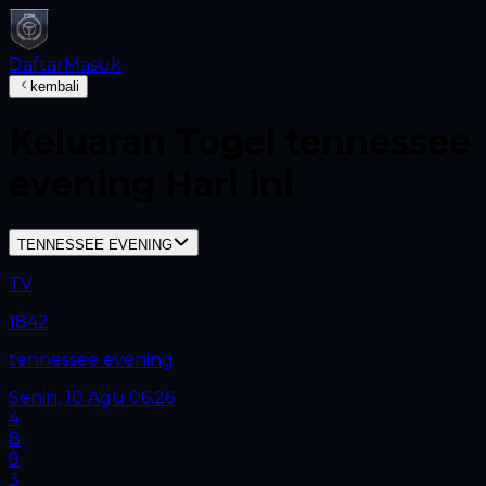
Daftar
Masuk
kembali
Keluaran Togel
tennessee
evening
Hari ini
TENNESSEE EVENING
TV
1842
tennessee evening
Senin, 10 Agu
06.26
4
8
9
3