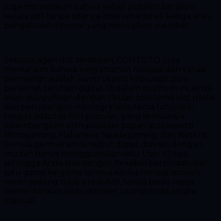
juga memastikan bahwa setiap putaran berjalan
secara adil tanpa adanya intervensi pihak ketiga atau
pengaturan internal yang merugikan member.
Sebagai agen slot terdepan, COMTOTO juga
memahami bahwa kenyamanan navigasi dan variasi
permainan adalah kunci utama kepuasan para
penikmat taruhan digital. Di dalam platform ini, Anda
akan disuguhkan dengan ribuan opsi tema slot mulai
dari petualangan mitologi klasik, tema futuristik,
hingga adaptasi film populer, yang semuanya
dikembangkan oleh provider papan atas seperti
Microgaming, Habanero, Spadegaming, dan NetEnt.
Semua permainan tersebut dapat diakses dengan
mudah hanya menggunakan satu User ID saja,
sehingga Anda bisa dengan fleksibel berpindah dari
satu game ke game lainnya ketika merasa sebuah
mesin sedang tidak produktif, tanpa perlu repot
memindahkan saldo dompet utama Anda secara
manual.