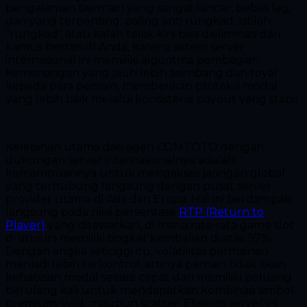
pengalaman bermain yang sangat lancar, bebas lag,
dan yang terpenting: paling anti rungkad. Istilah
"rungkad" atau kalah telak kini bisa dieliminasi dari
kamus bertaruh Anda, karena sistem server
internasional ini memiliki algoritma pembagian
kemenangan yang jauh lebih seimbang dan royal
kepada para pemain, memberikan proteksi modal
yang lebih baik melalui konsistensi payout yang stabil.
Kelebihan utama dari agen COMTOTO dengan
dukungan server internasionalnya adalah
kemampuannya untuk mengakses jaringan global
yang terhubung langsung dengan pusat server
provider utama di Asia dan Eropa. Hal ini berdampak
langsung pada nilai persentase
RTP (Return to
Player)
yang ditawarkan, di mana rata-rata game slot
di situs ini memiliki tingkat kembalian di atas 97%.
Dengan angka setinggi itu, volatilitas permainan
menjadi lebih terkontrol, artinya pemain tidak akan
kehabisan modal secara cepat dan memiliki peluang
berulang kali untuk mendapatkan kombinasi simbol
premium, wild, maupun scatter. Efisiensi server ini