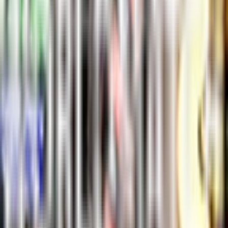
Kesimpulannya, berinvestasi waktu dan modal di
agen
slot gacor
COMTOTO adalah keputusan cerdas
bagi para pemain yang menginginkan keamanan,
keadilan, dan keuntungan jangka panjang. Melalui
sistem server internasional yang teruji kokoh dan
predikat sebagai agen paling anti rungkad, platform
ini memberikan garansi nyata atas kepuasan bermain
judi online yang sesungguhnya. Mari bergabung
bersama komunitas pemenang lainnya dan rasakan
perbedaan signifikan bermain di server premium
dengan standar global. Daftarkan diri Anda sekarang,
klaim bonus eksklusif yang tersedia, dan mulailah
petualangan mengumpulkan pundi-pundi rupiah
dengan aman dan menyenangkan hari ini.
Lihat Semua
home
explore