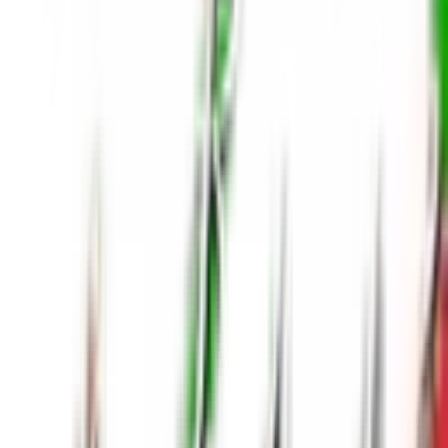
Di tengah maraknya situs judi online yang sering kali
mengecewakan para pemain akibat sistem yang tidak
stabil,
COMTOTO
muncul sebagai angin segar
dengan memperkenalkan infrastruktur modern
berupa agen slot gacor server internasional.
Penggunaan server luar negeri yang memiliki
kapasitas bandwidth besar dan teknologi komputasi
awan tercanggih ini memberikan jaminan
pengalaman bermain yang sangat lancar, bebas lag,
dan yang terpenting: paling anti rungkad. Istilah
"rungkad" atau kalah telak kini bisa dieliminasi dari
kamus bertaruh Anda, karena sistem server
internasional ini memiliki algoritma pembagian
kemenangan yang jauh lebih seimbang dan royal
kepada para pemain, memberikan proteksi modal
yang lebih baik melalui konsistensi payout yang stabil.
Kelebihan utama dari agen COMTOTO dengan
dukungan server internasionalnya adalah
kemampuannya untuk mengakses jaringan global
yang terhubung langsung dengan pusat server
provider utama di Asia dan Eropa. Hal ini berdampak