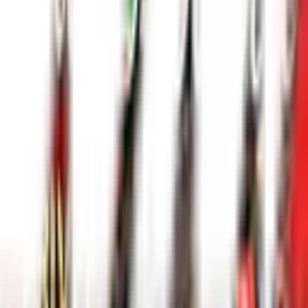
langsung pada nilai persentase
RTP (Return to
Player)
yang ditawarkan, di mana rata-rata game slot
di situs ini memiliki tingkat kembalian di atas 97%.
Dengan angka setinggi itu, volatilitas permainan
menjadi lebih terkontrol, artinya pemain tidak akan
kehabisan modal secara cepat dan memiliki peluang
berulang kali untuk mendapatkan kombinasi simbol
premium, wild, maupun scatter. Efisiensi server ini
juga memastikan bahwa setiap putaran berjalan
secara adil tanpa adanya intervensi pihak ketiga atau
pengaturan internal yang merugikan member.
Sebagai agen slot terdepan, COMTOTO juga
memahami bahwa kenyamanan navigasi dan variasi
permainan adalah kunci utama kepuasan para
penikmat taruhan digital. Di dalam platform ini, Anda
akan disuguhkan dengan ribuan opsi tema slot mulai
dari petualangan mitologi klasik, tema futuristik,
hingga adaptasi film populer, yang semuanya
dikembangkan oleh provider papan atas seperti
Microgaming, Habanero, Spadegaming, dan NetEnt.
Semua permainan tersebut dapat diakses dengan