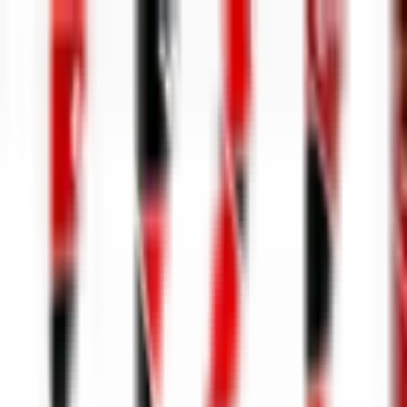
Daftar
Masuk
casino
Cari Permainan
limbo+
clash of clans super scatter super rich
tombstone rip
koi gate
fury of anubis
crash game
for you
slot
live casino
4
arcade
fishing
2603
635
104
21
Provider :
World Match
Filter :
TERKENAL
American Roulette -Privee
World Match
American Roulette -Pro
World Match