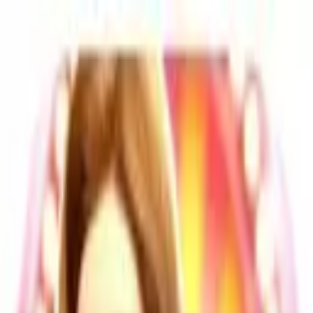
Daftar
Masuk
casino
Cari Permainan
plinko+
lightning roulette
duck hunters
fire in the hole 3
fury of anubis
crash game
for you
slot
live casino
4
arcade
fishing
2603
635
104
21
Provider :
PG Soft
Filter :
TERKENAL
Mahjong Ways
PG Soft
Mahjong Ways 2
PG Soft