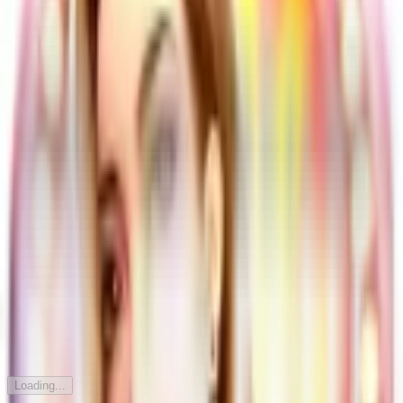
Wild Bounty Showdown
PG Soft
Wild Bandito
PG Soft
Lucky Neko
PG Soft
Pinata Wins
PG Soft
Treasures of Aztec
PG Soft
Cocktail Nights
PG Soft
Dragon Hatch2
PG Soft
Wild Ape #3258
PG Soft
Gemstones Gold
PG Soft
Ways of the Qilin
PG Soft
Geisha's Revenge
PG Soft
Double Fortune
PG Soft
Anubis Wrath
PG Soft
Speed Winner
PG Soft
Mr. Treasure's Fortune
PG Soft
Oishi Delights
PG Soft
Thai River Wonders
PG Soft
Midas Fortune
PG Soft
The Great Icescape
PG Soft
Dragon Hatch
PG Soft
Museum Wonders
PG Soft
Dreams of Macau
PG Soft
Loading...