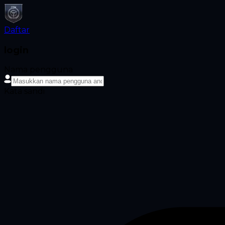
Daftar
login
Nama pengguna
Kata sandi