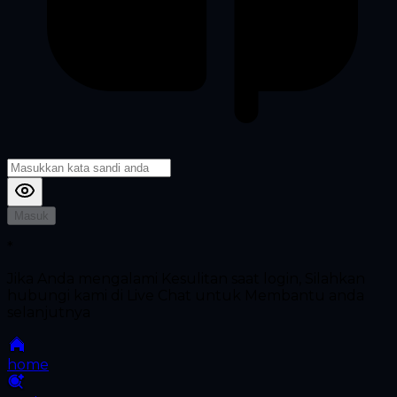
Masuk
*
Jika Anda mengalami Kesulitan saat login, Silahkan
hubungi kami di Live Chat untuk Membantu anda
selanjutnya
home