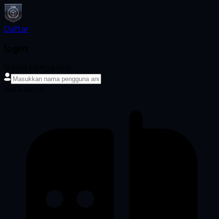
Daftar
login
Nama pengguna
Kata sandi