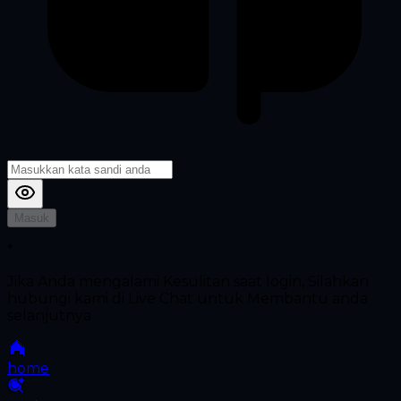
Masuk
*
Jika Anda mengalami Kesulitan saat login, Silahkan
hubungi kami di Live Chat untuk Membantu anda
selanjutnya
home