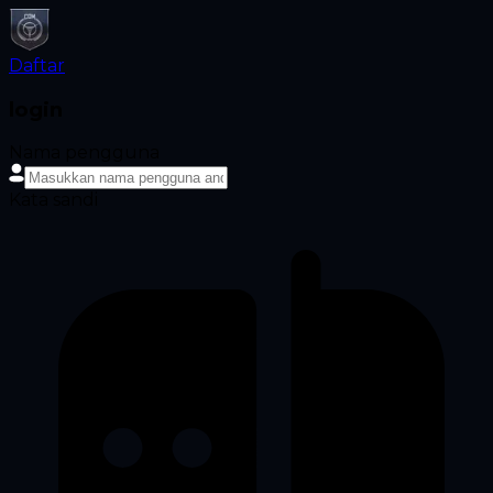
Daftar
login
Nama pengguna
Kata sandi