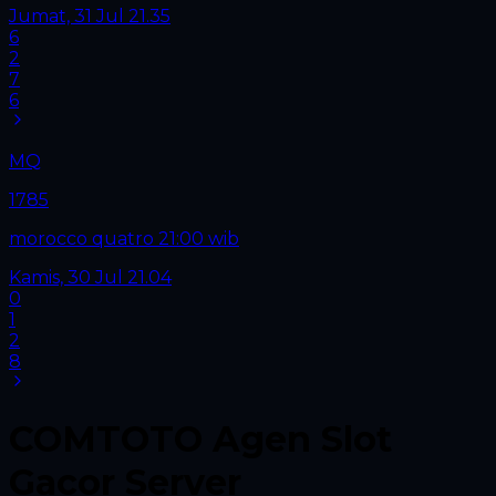
Jumat, 31 Jul
21.35
6
2
7
6
MQ
1785
morocco quatro 21:00 wib
Kamis, 30 Jul
21.04
0
1
2
8
COMTOTO Agen Slot
Gacor Server