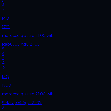
3
MQ
1791
morocco quatro 21:00 wib
Rabu, 05 Agu
21.05
8
4
2
4
MQ
1790
morocco quatro 21:00 wib
Selasa, 04 Agu
21.07
2