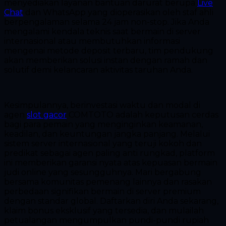
menyediakan layanan bantuan darurat berupa
Live
Chat
dan WhatsApp yang dioperasikan oleh staf ahli
berpengalaman selama 24 jam non-stop. Jika Anda
mengalami kendala teknis saat bermain di server
internasional atau membutuhkan informasi
mengenai metode deposit terbaru, tim pendukung
akan memberikan solusi instan dengan ramah dan
solutif demi kelancaran aktivitas taruhan Anda.
Kesimpulannya, berinvestasi waktu dan modal di
agen
slot gacor
COMTOTO adalah keputusan cerdas
bagi para pemain yang menginginkan keamanan,
keadilan, dan keuntungan jangka panjang. Melalui
sistem server internasional yang teruji kokoh dan
predikat sebagai agen paling anti rungkad, platform
ini memberikan garansi nyata atas kepuasan bermain
judi online yang sesungguhnya. Mari bergabung
bersama komunitas pemenang lainnya dan rasakan
perbedaan signifikan bermain di server premium
dengan standar global. Daftarkan diri Anda sekarang,
klaim bonus eksklusif yang tersedia, dan mulailah
petualangan mengumpulkan pundi-pundi rupiah