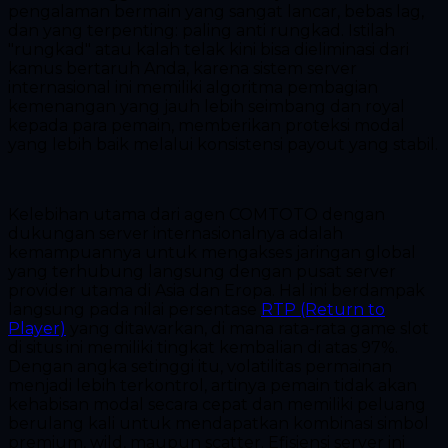
pengalaman bermain yang sangat lancar, bebas lag,
dan yang terpenting: paling anti rungkad. Istilah
"rungkad" atau kalah telak kini bisa dieliminasi dari
kamus bertaruh Anda, karena sistem server
internasional ini memiliki algoritma pembagian
kemenangan yang jauh lebih seimbang dan royal
kepada para pemain, memberikan proteksi modal
yang lebih baik melalui konsistensi payout yang stabil.
Kelebihan utama dari agen COMTOTO dengan
dukungan server internasionalnya adalah
kemampuannya untuk mengakses jaringan global
yang terhubung langsung dengan pusat server
provider utama di Asia dan Eropa. Hal ini berdampak
langsung pada nilai persentase
RTP (Return to
Player)
yang ditawarkan, di mana rata-rata game slot
di situs ini memiliki tingkat kembalian di atas 97%.
Dengan angka setinggi itu, volatilitas permainan
menjadi lebih terkontrol, artinya pemain tidak akan
kehabisan modal secara cepat dan memiliki peluang
berulang kali untuk mendapatkan kombinasi simbol
premium, wild, maupun scatter. Efisiensi server ini