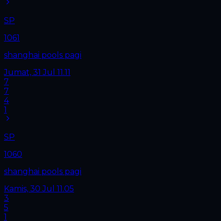
SP
1061
shanghai pools pagi
Jumat, 31 Jul
11.11
7
7
4
1
SP
1060
shanghai pools pagi
Kamis, 30 Jul
11.05
3
5
1