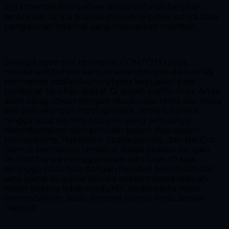
juga memastikan bahwa setiap putaran berjalan
secara adil tanpa adanya intervensi pihak ketiga atau
pengaturan internal yang merugikan member.
Sebagai agen slot terdepan, COMTOTO juga
memahami bahwa kenyamanan navigasi dan variasi
permainan adalah kunci utama kepuasan para
penikmat taruhan digital. Di dalam platform ini, Anda
akan disuguhkan dengan ribuan opsi tema slot mulai
dari petualangan mitologi klasik, tema futuristik,
hingga adaptasi film populer, yang semuanya
dikembangkan oleh provider papan atas seperti
Microgaming, Habanero, Spadegaming, dan NetEnt.
Semua permainan tersebut dapat diakses dengan
mudah hanya menggunakan satu User ID saja,
sehingga Anda bisa dengan fleksibel berpindah dari
satu game ke game lainnya ketika merasa sebuah
mesin sedang tidak produktif, tanpa perlu repot
memindahkan saldo dompet utama Anda secara
manual.