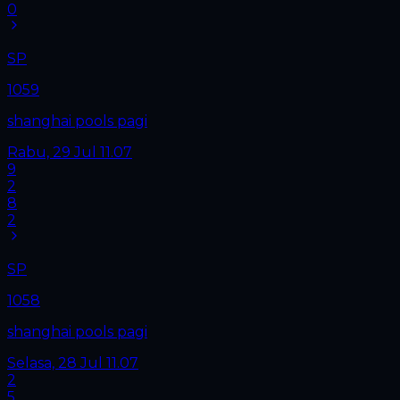
0
SP
1059
shanghai pools pagi
Rabu, 29 Jul
11.07
9
2
8
2
SP
1058
shanghai pools pagi
Selasa, 28 Jul
11.07
2
5