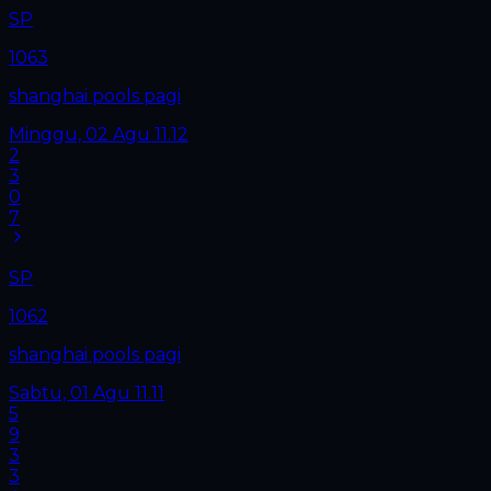
SP
1063
shanghai pools pagi
Minggu, 02 Agu
11.12
2
3
0
7
SP
1062
shanghai pools pagi
Sabtu, 01 Agu
11.11
5
9
3
3