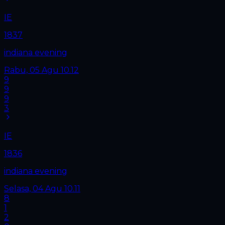
IE
1837
indiana evening
Rabu, 05 Agu
10.12
9
9
9
3
IE
1836
indiana evening
Selasa, 04 Agu
10.11
8
1
2