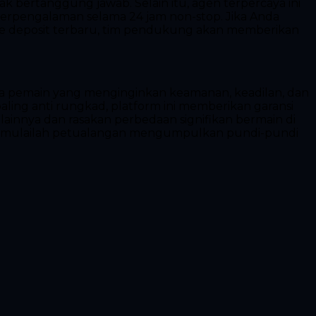
ak bertanggung jawab. Selain itu, agen terpercaya ini
berpengalaman selama 24 jam non-stop. Jika Anda
de deposit terbaru, tim pendukung akan memberikan
 pemain yang menginginkan keamanan, keadilan, dan
aling anti rungkad, platform ini memberikan garansi
innya dan rasakan perbedaan signifikan bermain di
 dan mulailah petualangan mengumpulkan pundi-pundi