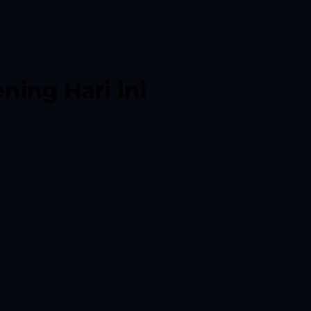
ening
Hari ini